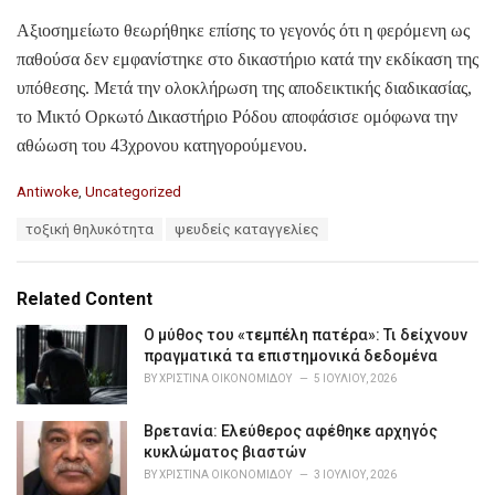
Αξιοσημείωτο θεωρήθηκε επίσης το γεγονός ότι η φερόμενη ως
παθούσα δεν εμφανίστηκε στο δικαστήριο κατά την εκδίκαση της
υπόθεσης. Μετά την ολοκλήρωση της αποδεικτικής διαδικασίας,
το Μικτό Ορκωτό Δικαστήριο Ρόδου αποφάσισε ομόφωνα την
αθώωση του 43χρονου κατηγορούμενου.
C
Antiwoke
,
Uncategorized
a
T
τοξική θηλυκότητα
ψευδείς καταγγελίες
t
a
e
g
g
s
o
Related Content
:
r
i
Ο μύθος του «τεμπέλη πατέρα»: Τι δείχνουν
e
πραγματικά τα επιστημονικά δεδομένα
s
BY
ΧΡΙΣΤΊΝΑ ΟΙΚΟΝΟΜΊΔΟΥ
5 ΙΟΥΛΊΟΥ, 2026
:
Βρετανία: Ελεύθερος αφέθηκε αρχηγός
κυκλώματος βιαστών
BY
ΧΡΙΣΤΊΝΑ ΟΙΚΟΝΟΜΊΔΟΥ
3 ΙΟΥΛΊΟΥ, 2026