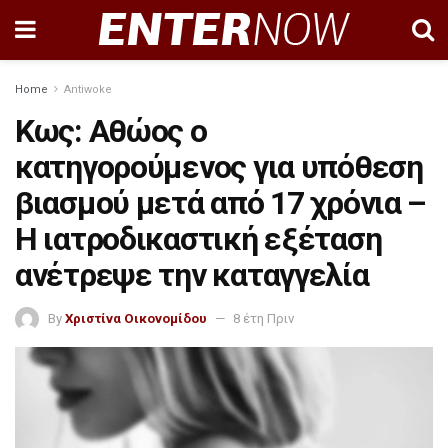
Home
Antiwoke
Κως: Αθώος ο
κατηγορούμενος για υπόθεση
βιασμού μετά από 17 χρόνια –
Η ιατροδικαστική εξέταση
ανέτρεψε την καταγγελία
By
Χριστίνα Οικονομίδου
8 έτη Πριν