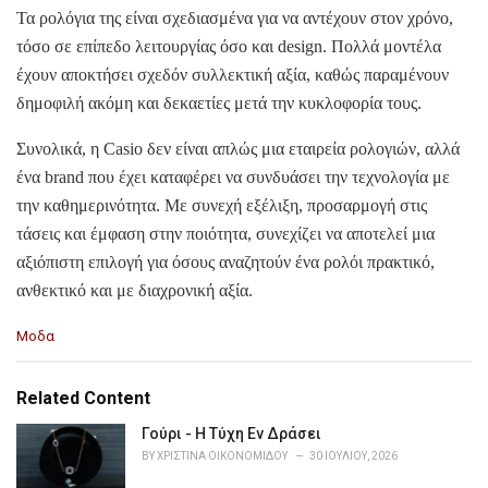
Τα ρολόγια της είναι σχεδιασμένα για να αντέχουν στον χρόνο,
τόσο σε επίπεδο λειτουργίας όσο και design. Πολλά μοντέλα
έχουν αποκτήσει σχεδόν συλλεκτική αξία, καθώς παραμένουν
δημοφιλή ακόμη και δεκαετίες μετά την κυκλοφορία τους.
Συνολικά, η Casio δεν είναι απλώς μια εταιρεία ρολογιών, αλλά
ένα brand που έχει καταφέρει να συνδυάσει την τεχνολογία με
την καθημερινότητα. Με συνεχή εξέλιξη, προσαρμογή στις
τάσεις και έμφαση στην ποιότητα, συνεχίζει να αποτελεί μια
αξιόπιστη επιλογή για όσους αναζητούν ένα ρολόι πρακτικό,
ανθεκτικό και με διαχρονική αξία.
C
Μοδα
a
t
e
Related Content
g
o
Γούρι - Η Τύχη Εν Δράσει
r
BY
ΧΡΙΣΤΊΝΑ ΟΙΚΟΝΟΜΊΔΟΥ
30 ΙΟΥΛΊΟΥ, 2026
i