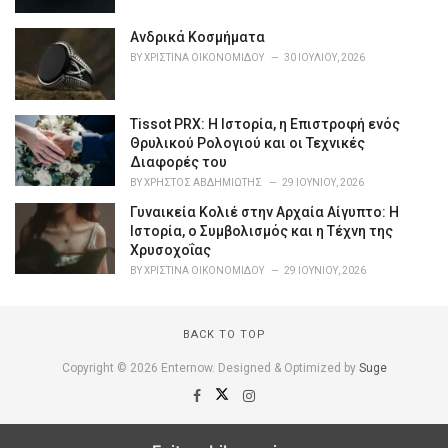
e
s
Ανδρικά Κοσμήματα
:
BY
ΧΡΙΣΤΊΝΑ ΟΙΚΟΝΟΜΊΔΟΥ
30 ΙΟΥΛΊΟΥ, 2026
Tissot PRX: Η Ιστορία, η Επιστροφή ενός
Θρυλικού Ρολογιού και οι Τεχνικές
Διαφορές του
BY
ΧΡΉΣΤΟΣ ΑΒΔΗΜΙΏΤΗΣ
29 ΙΟΥΝΊΟΥ, 2026
Γυναικεία Κολιέ στην Αρχαία Αίγυπτο: Η
Ιστορία, ο Συμβολισμός και η Τέχνη της
Χρυσοχοΐας
BY
ΧΡΙΣΤΊΝΑ ΟΙΚΟΝΟΜΊΔΟΥ
29 ΙΟΥΝΊΟΥ, 2026
BACK TO TOP
Copyright © 2026 Enternow. Designed & Optimized by
Suge