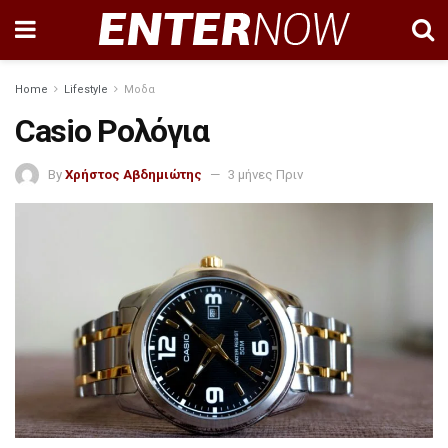
Home
Lifestyle
Μοδα
Casio Ρολόγια
By
Χρήστος Αβδημιώτης
3 μήνες Πριν