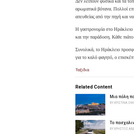
Δεν λείπουν φυσικά και τα τοπ
αρωματικά βότανα. Πολλοί επ
απευθείας από την πηγή και ν
Η γαστρονομία στο Ηράκλειο ε
και την παράδοση. Κάθε πιάτο 
Συνολικά, το Ηράκλειο προσφέ
για το καλό φαγητό, ο επισκέ
C
Ταξιδια
a
t
e
Related Content
g
o
Μια πόλη π
r
BY
ΧΡΙΣΤΊΝΑ ΟΙ
i
e
s
Το πασχαλιν
:
BY
ΧΡΉΣΤΟΣ ΑΒ