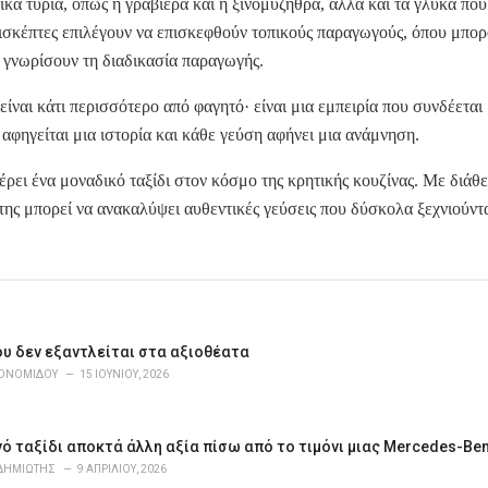
ικά τυριά, όπως η γραβιέρα και η ξινομυζήθρα, αλλά και τα γλυκά που 
ισκέπτες επιλέγουν να επισκεφθούν τοπικούς παραγωγούς, όπου μπορ
α γνωρίσουν τη διαδικασία παραγωγής.
ίναι κάτι περισσότερο από φαγητό· είναι μια εμπειρία που συνδέεται
αφηγείται μια ιστορία και κάθε γεύση αφήνει μια ανάμνηση.
ρει ένα μοναδικό ταξίδι στον κόσμο της κρητικής κουζίνας. Με διάθ
πτης μπορεί να ανακαλύψει αυθεντικές γεύσεις που δύσκολα ξεχνιούντα
ου δεν εξαντλείται στα αξιοθέατα
ΚΟΝΟΜΊΔΟΥ
15 ΙΟΥΝΊΟΥ, 2026
ό ταξίδι αποκτά άλλη αξία πίσω από το τιμόνι μιας Mercedes-Be
ΔΗΜΙΏΤΗΣ
9 ΑΠΡΙΛΊΟΥ, 2026