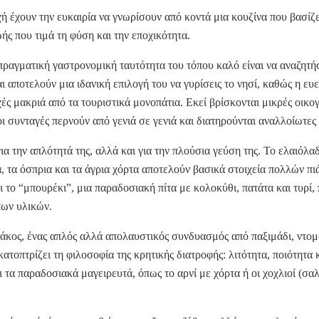
ή έχουν την ευκαιρία να γνωρίσουν από κοντά μια κουζίνα που βασίζε
ής που τιμά τη φύση και την εποχικότητα.
 πραγματική γαστρονομική ταυτότητα του τόπου καλό είναι να αναζητή
ι αποτελούν μια ιδανική επιλογή του να γυρίσεις το νησί, καθώς η ευε
ς μακριά από τα τουριστικά μονοπάτια. Εκεί βρίσκονται μικρές οικογ
ι συνταγές περνούν από γενιά σε γενιά και διατηρούνται αναλλοίωτες
ια την απλότητά της, αλλά και για την πλούσια γεύση της. Το ελαιόλ
, τα όσπρια και τα άγρια χόρτα αποτελούν βασικά στοιχεία πολλών πι
 το “μπουρέκι”, μια παραδοσιακή πίτα με κολοκύθι, πατάτα και τυρί,
των υλικών.
ντάκος, ένας απλός αλλά απολαυστικός συνδυασμός από παξιμάδι, ντομ
κατοπτρίζει τη φιλοσοφία της κρητικής διατροφής: λιτότητα, ποιότητα 
ι τα παραδοσιακά μαγειρευτά, όπως το αρνί με χόρτα ή οι χοχλιοί (σαλ