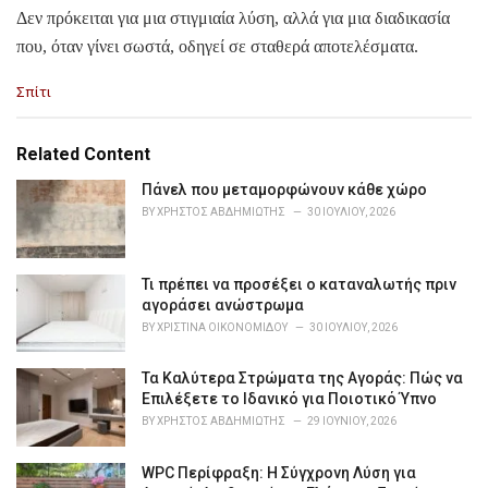
Δεν πρόκειται για μια στιγμιαία λύση, αλλά για μια διαδικασία
που, όταν γίνει σωστά, οδηγεί σε σταθερά αποτελέσματα.
C
Σπίτι
a
t
e
Related Content
g
o
Πάνελ που μεταμορφώνουν κάθε χώρο
r
BY
ΧΡΉΣΤΟΣ ΑΒΔΗΜΙΏΤΗΣ
30 ΙΟΥΛΊΟΥ, 2026
i
e
s
Τι πρέπει να προσέξει ο καταναλωτής πριν
:
αγοράσει ανώστρωμα
BY
ΧΡΙΣΤΊΝΑ ΟΙΚΟΝΟΜΊΔΟΥ
30 ΙΟΥΛΊΟΥ, 2026
Τα Καλύτερα Στρώματα της Αγοράς: Πώς να
Επιλέξετε το Ιδανικό για Ποιοτικό Ύπνο
BY
ΧΡΉΣΤΟΣ ΑΒΔΗΜΙΏΤΗΣ
29 ΙΟΥΝΊΟΥ, 2026
WPC Περίφραξη: Η Σύγχρονη Λύση για