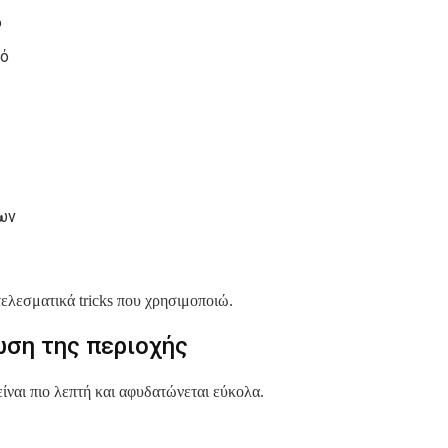
ο
ρό
ς
ων
τελεσματικά tricks που χρησιμοποιώ.
ση της περιοχής
είναι πιο λεπτή και αφυδατώνεται εύκολα.