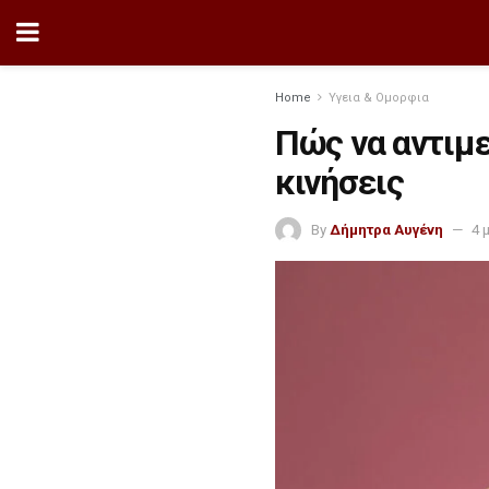
Home
Υγεια & Ομορφια
Πώς να αντιμ
κινήσεις
By
Δήμητρα Αυγένη
4 