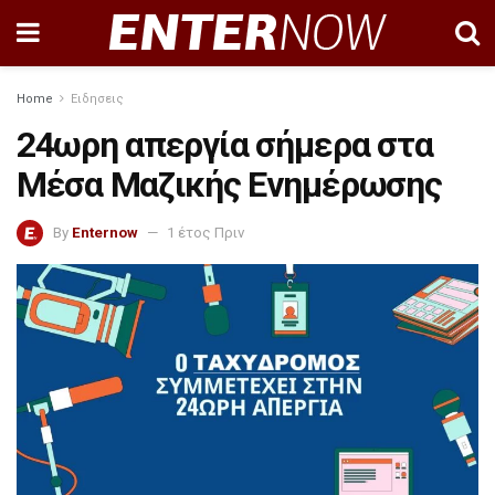
Home
Ειδησεις
24ωρη απεργία σήμερα στα
Μέσα Μαζικής Ενημέρωσης
By
Enternow
1 έτος Πριν