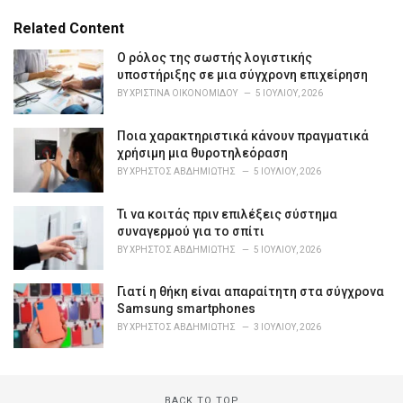
t
e
Related Content
g
o
Ο ρόλος της σωστής λογιστικής
r
υποστήριξης σε μια σύγχρονη επιχείρηση
i
BY
ΧΡΙΣΤΊΝΑ ΟΙΚΟΝΟΜΊΔΟΥ
5 ΙΟΥΛΊΟΥ, 2026
e
s
Ποια χαρακτηριστικά κάνουν πραγματικά
:
χρήσιμη μια θυροτηλεόραση
BY
ΧΡΉΣΤΟΣ ΑΒΔΗΜΙΏΤΗΣ
5 ΙΟΥΛΊΟΥ, 2026
Τι να κοιτάς πριν επιλέξεις σύστημα
συναγερμού για το σπίτι
BY
ΧΡΉΣΤΟΣ ΑΒΔΗΜΙΏΤΗΣ
5 ΙΟΥΛΊΟΥ, 2026
Γιατί η θήκη είναι απαραίτητη στα σύγχρονα
Samsung smartphones
BY
ΧΡΉΣΤΟΣ ΑΒΔΗΜΙΏΤΗΣ
3 ΙΟΥΛΊΟΥ, 2026
BACK TO TOP