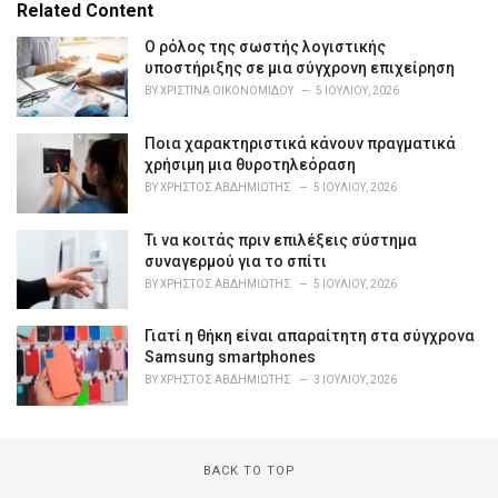
e
Related Content
g
o
Ο ρόλος της σωστής λογιστικής
r
υποστήριξης σε μια σύγχρονη επιχείρηση
i
BY
ΧΡΙΣΤΊΝΑ ΟΙΚΟΝΟΜΊΔΟΥ
5 ΙΟΥΛΊΟΥ, 2026
e
s
Ποια χαρακτηριστικά κάνουν πραγματικά
:
χρήσιμη μια θυροτηλεόραση
BY
ΧΡΉΣΤΟΣ ΑΒΔΗΜΙΏΤΗΣ
5 ΙΟΥΛΊΟΥ, 2026
Τι να κοιτάς πριν επιλέξεις σύστημα
συναγερμού για το σπίτι
BY
ΧΡΉΣΤΟΣ ΑΒΔΗΜΙΏΤΗΣ
5 ΙΟΥΛΊΟΥ, 2026
Γιατί η θήκη είναι απαραίτητη στα σύγχρονα
Samsung smartphones
BY
ΧΡΉΣΤΟΣ ΑΒΔΗΜΙΏΤΗΣ
3 ΙΟΥΛΊΟΥ, 2026
BACK TO TOP