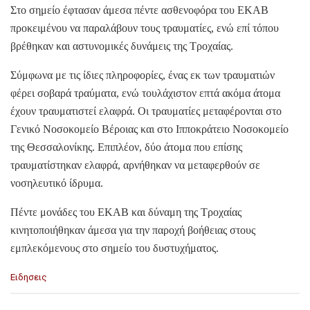
Στο σημείο έφτασαν άμεσα πέντε ασθενοφόρα του ΕΚΑΒ
προκειμένου να παραλάβουν τους τραυματίες, ενώ επί τόπου
βρέθηκαν και αστυνομικές δυνάμεις της Τροχαίας.
Σύμφωνα με τις ίδιες πληροφορίες, ένας εκ των τραυματιών
φέρει σοβαρά τραύματα, ενώ τουλάχιστον επτά ακόμα άτομα
έχουν τραυματιστεί ελαφρά. Οι τραυματίες μεταφέρονται στο
Γενικό Νοσοκομείο Βέροιας και στο Ιπποκράτειο Νοσοκομείο
της Θεσσαλονίκης. Επιπλέον, δύο άτομα που επίσης
τραυματίστηκαν ελαφρά, αρνήθηκαν να μεταφερθούν σε
νοσηλευτικό ίδρυμα.
Πέντε μονάδες του ΕΚΑΒ και δύναμη της Τροχαίας
κινητοποιήθηκαν άμεσα για την παροχή βοήθειας στους
εμπλεκόμενους στο σημείο του δυστυχήματος.
C
Ειδησεις
a
t