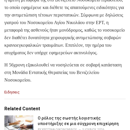
το οποίο εφημέρευε και διέθετε τις απαιτούμενες ειδικότητες για
την αντιμετώπιση τέτοιων περιστατικών. Σύμφωνα με δηλώσεις
γιατρού του Νοσοκομείου Αγίου Νικολάου στην ΕΡΤ, η
μεταφορά της ασθενούς ήταν μονόδρομος, καθώς το νοσοκομείο
δεν διαθέτει δυνατότητα χειρουργικής αντιμετώπισης σοβαρών
κρανιοεγκεφαλικών τραυμάτων. Επιπλέον, την ημέρα του
ατυχήματος δεν υπήρχε εφημερεύων ακτινολόγος.
Η 56χρονη εξακολουθεί να νοσηλεύεται σε σοβαρή κατάσταση
στη Μονάδα Εντατικής Θεραπείας του Βενιζελείου
Νοσοκομείου.
C
Ειδησεις
a
t
e
Related Content
g
o
Ο ρόλος της σωστής λογιστικής
r
υποστήριξης σε μια σύγχρονη επιχείρηση
i
BY
ΧΡΙΣΤΊΝΑ ΟΙΚΟΝΟΜΊΔΟΥ
5 ΙΟΥΛΊΟΥ, 2026