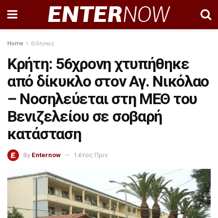
Home
Ειδησεις
Κρήτη: 56χρονη χτυπήθηκε
από δίκυκλο στον Αγ. Νικόλαο
– Νοσηλεύεται στη ΜΕΘ του
Βενιζελείου σε σοβαρή
κατάσταση
By
Enternow
1 έτος Πριν