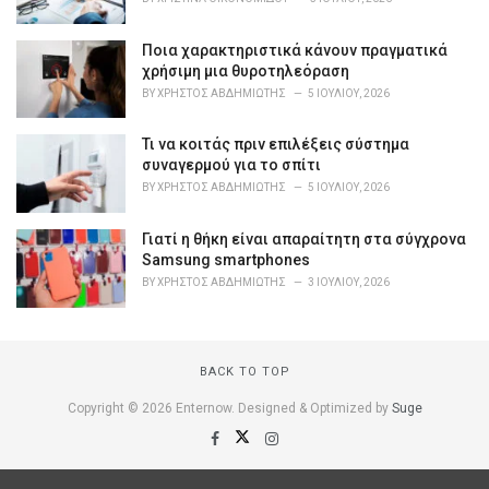
e
s
Ποια χαρακτηριστικά κάνουν πραγματικά
:
χρήσιμη μια θυροτηλεόραση
BY
ΧΡΉΣΤΟΣ ΑΒΔΗΜΙΏΤΗΣ
5 ΙΟΥΛΊΟΥ, 2026
Τι να κοιτάς πριν επιλέξεις σύστημα
συναγερμού για το σπίτι
BY
ΧΡΉΣΤΟΣ ΑΒΔΗΜΙΏΤΗΣ
5 ΙΟΥΛΊΟΥ, 2026
Γιατί η θήκη είναι απαραίτητη στα σύγχρονα
Samsung smartphones
BY
ΧΡΉΣΤΟΣ ΑΒΔΗΜΙΏΤΗΣ
3 ΙΟΥΛΊΟΥ, 2026
BACK TO TOP
Copyright © 2026 Enternow. Designed & Optimized by
Suge