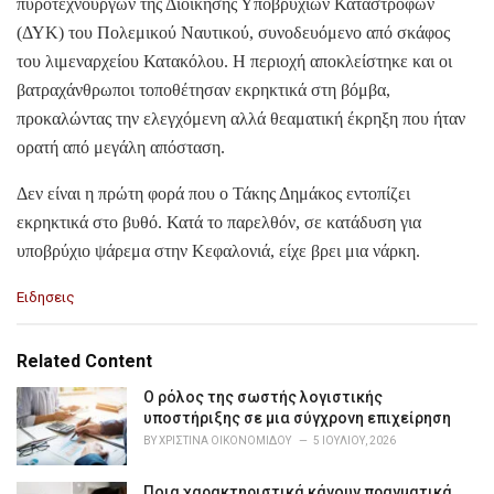
πυροτεχνουργών της Διοίκησης Υποβρυχίων Καταστροφών
(ΔΥΚ) του Πολεμικού Ναυτικού, συνοδευόμενο από σκάφος
του λιμεναρχείου Κατακόλου. Η περιοχή αποκλείστηκε και οι
βατραχάνθρωποι τοποθέτησαν εκρηκτικά στη βόμβα,
προκαλώντας την ελεγχόμενη αλλά θεαματική έκρηξη που ήταν
ορατή από μεγάλη απόσταση.
Δεν είναι η πρώτη φορά που ο Τάκης Δημάκος εντοπίζει
εκρηκτικά στο βυθό. Κατά το παρελθόν, σε κατάδυση για
υποβρύχιο ψάρεμα στην Κεφαλονιά, είχε βρει μια νάρκη.
C
Ειδησεις
a
t
e
Related Content
g
o
Ο ρόλος της σωστής λογιστικής
r
υποστήριξης σε μια σύγχρονη επιχείρηση
i
BY
ΧΡΙΣΤΊΝΑ ΟΙΚΟΝΟΜΊΔΟΥ
5 ΙΟΥΛΊΟΥ, 2026
e
s
Ποια χαρακτηριστικά κάνουν πραγματικά