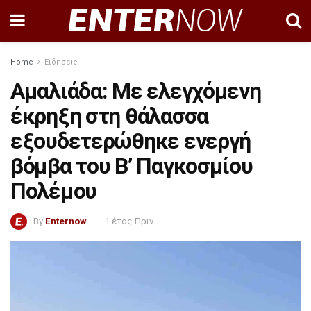
Home
Ειδησεις
Αμαλιάδα: Με ελεγχόμενη
έκρηξη στη θάλασσα
εξουδετερώθηκε ενεργή
βόμβα του Β’ Παγκοσμίου
Πολέμου
By
Enternow
1 έτος Πριν