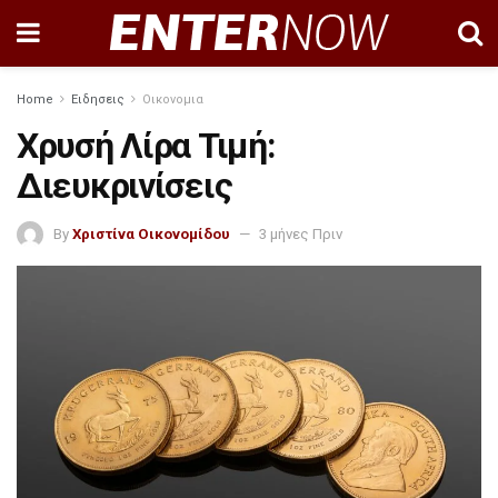
Home
Ειδησεις
Οικονομια
Χρυσή Λίρα Τιμή:
Διευκρινίσεις
By
Χριστίνα Οικονομίδου
3 μήνες Πριν