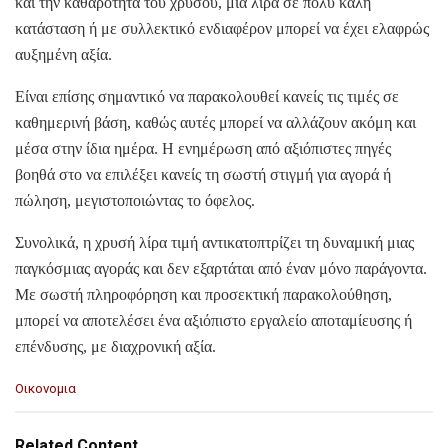
και την καθαρότητα του χρυσού, μια λίρα σε πολύ καλή
κατάσταση ή με συλλεκτικό ενδιαφέρον μπορεί να έχει ελαφρώς
αυξημένη αξία.
Είναι επίσης σημαντικό να παρακολουθεί κανείς τις τιμές σε
καθημερινή βάση, καθώς αυτές μπορεί να αλλάζουν ακόμη και
μέσα στην ίδια ημέρα. Η ενημέρωση από αξιόπιστες πηγές
βοηθά στο να επιλέξει κανείς τη σωστή στιγμή για αγορά ή
πώληση, μεγιστοποιώντας το όφελος.
Συνολικά, η χρυσή λίρα τιμή αντικατοπτρίζει τη δυναμική μιας
παγκόσμιας αγοράς και δεν εξαρτάται από έναν μόνο παράγοντα.
Με σωστή πληροφόρηση και προσεκτική παρακολούθηση,
μπορεί να αποτελέσει ένα αξιόπιστο εργαλείο αποταμίευσης ή
επένδυσης, με διαχρονική αξία.
C
Οικονομια
a
t
e
Related Content