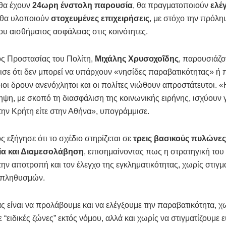
 θα έχουν
24ωρη ένστολη παρουσία
, θα πραγματοποιούν
ελέ
 θα υλοποιούν
στοχευμένες επιχειρήσεις
, με στόχο την πρόλη
ου αισθήματος ασφάλειας στις κοινότητες.
ς Προστασίας του Πολίτη,
Μιχάλης Χρυσοχοΐδης
, παρουσιάζο
νισε ότι δεν μπορεί να υπάρχουν «νησίδες παραβατικότητας» ή 
οι δρουν ανενόχλητοι και οι πολίτες νιώθουν απροστάτευτοι. «
ηψη, με σκοπό τη διασφάλιση της κοινωνικής ειρήνης, ισχύουν 
στην Κρήτη είτε στην Αθήνα», υπογράμμισε.
 εξήγησε ότι το σχέδιο στηρίζεται σε
τρεις βασικούς πυλώνε
ία και Διαμεσολάβηση
, επισημαίνοντας πως η στρατηγική το
την αποτροπή και τον έλεγχο της εγκληματικότητας, χωρίς στιγμ
 πληθυσμών.
ς είναι να προλάβουμε και να ελέγξουμε την παραβατικότητα, χ
 “ειδικές ζώνες” εκτός νόμου, αλλά και χωρίς να στιγματίζουμε 