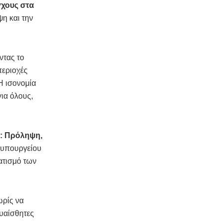
γχους στα
ψη και την
ντας το
περιοχές
Η ισονομία
για όλους,
ς: Πρόληψη,
υ υπουργείου
ατισμό των
ωρίς να
ευαίσθητες