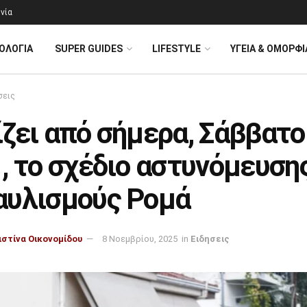
νία
ΟΛΟΓΊΑ
SUPER GUIDES
LIFESTYLE
ΥΓΕΙΑ & ΟΜΟΡΦΙ
σεις
ζει από σήμερα, Σάββατο
, το σχέδιο αστυνόμευση
αυλισμούς Ρομά
ιστίνα Οικονομίδου
8 Νοεμβρίου, 2025
in
Ειδησεις