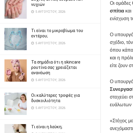
Οι ομάδες
νυχιών
σπίτια
και
5 ΑΥΓΟΎΣΤΟΥ, 2026
ενίσχυση τ
Τι είναι το μικροβίωμα του
Ο υπουργό
εντέρου;
σχέδιο, τό
5 ΑΥΓΟΎΣΤΟΥ, 2026
όπου κάποι
και η πρόλ
Τα σημάδια ότι η skincare
είτε ζουν 
ρουτίνα σας χρειάζεται
ανανέωση
5 ΑΥΓΟΎΣΤΟΥ, 2026
Ο υπουργός
Συνεργασ
Οι καλύτερες τροφές για
στοχεύει σ
δυσκοιλιότητα
ευάλωτων
5 ΑΥΓΟΎΣΤΟΥ, 2026
«Στόχος μα
Τι είναι η λεύκη;
ανεχόμαστε