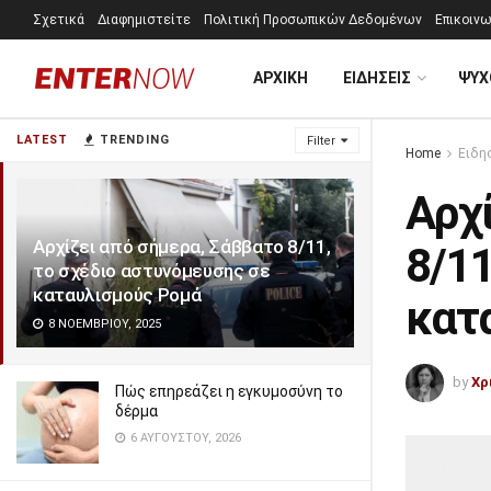
Σχετικά
Διαφημιστείτε
Πολιτική Προσωπικών Δεδομένων
Επικοινω
ΑΡΧΙΚΗ
ΕΙΔΗΣΕΙΣ
ΨΥΧ
LATEST
TRENDING
Filter
Home
Ειδη
Αρχί
Αρχίζει από σήμερα, Σάββατο 8/11,
8/11
το σχέδιο αστυνόμευσης σε
καταυλισμούς Ρομά
κατ
8 ΝΟΕΜΒΡΊΟΥ, 2025
by
Χρ
Πώς επηρεάζει η εγκυμοσύνη το
δέρμα
6 ΑΥΓΟΎΣΤΟΥ, 2026