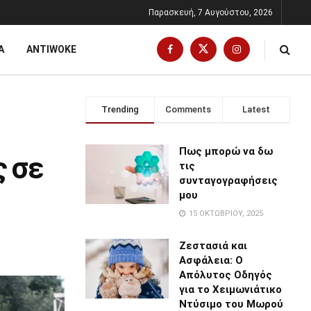
Παρασκευή, 7 Αυγούστου, 2026
Α
ANTIWOKE
Trending
Comments
Latest
Πως μπορώ να δω
ς σε
τις
συνταγογραφήσεις
μου
15 ΟΚΤΩΒΡΊΟΥ, 2025
Ζεστασιά και
Ασφάλεια: Ο
Απόλυτος Οδηγός
για το Χειμωνιάτικο
Ντύσιμο του Μωρού