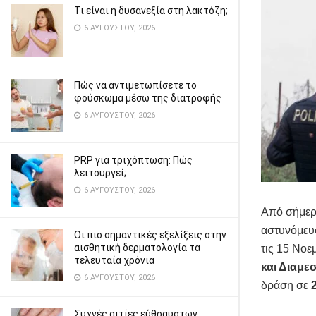
Τι είναι η δυσανεξία στη λακτόζη;
6 ΑΥΓΟΎΣΤΟΥ, 2026
Πώς να αντιμετωπίσετε το
φούσκωμα μέσω της διατροφής
6 ΑΥΓΟΎΣΤΟΥ, 2026
PRP για τριχόπτωση: Πώς
λειτουργεί;
6 ΑΥΓΟΎΣΤΟΥ, 2026
Από σήμερα
αστυνόμευσ
Οι πιο σημαντικές εξελίξεις στην
αισθητική δερματολογία τα
τις 15 Νοε
τελευταία χρόνια
και Διαμ
6 ΑΥΓΟΎΣΤΟΥ, 2026
δράση σε
Συχνές αιτίες εύθραυστων