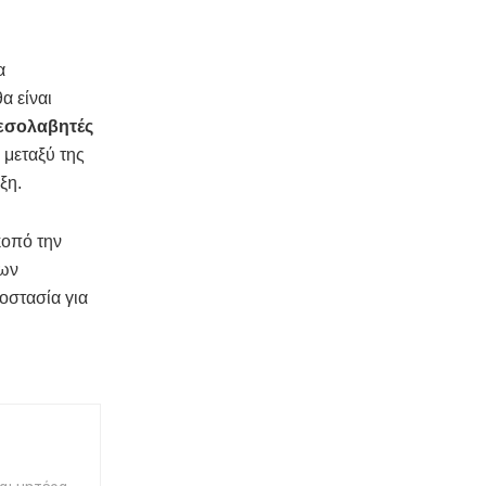
α
α είναι
εσολαβητές
μεταξύ της
ξη.
κοπό την
νων
οστασία για