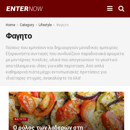
Home
Category
Lifestyle
Φαγητο
Φαγητο
Γεύσεις που εμπνέουν και δημιουργούν μοναδικές εμπειρίες.
Εξερευνήστε συνταγές που συνδυάζουν παραδοσιακά αρώματα
με μοντέρνες πινελιές, υλικά που απογειώνουν το γευστικό
αποτέλεσμα και ιδέες για κάθε περίσταση. Από απλά
καθημερινά πιάτα μέχρι εντυπωσιακές προτάσεις για
ιδιαίτερες στιγμές, ανακαλύψτε τα όλα!
ΦΑΓΗΤΟ
Ο ρόλος των λαδερών στη