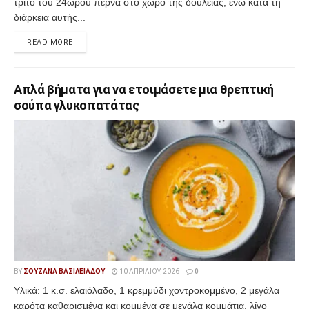
τρίτο του 24ώρου περνά στο χώρο της δουλειάς, ενώ κατά τη
διάρκεια αυτής...
READ MORE
Απλά βήματα για να ετοιμάσετε μια θρεπτική
σούπα γλυκοπατάτας
BY
ΣΟΥΖΆΝΑ ΒΑΣΙΛΕΙΆΔΟΥ
10 ΑΠΡΙΛΊΟΥ, 2026
0
Υλικά: 1 κ.σ. ελαιόλαδο, 1 κρεμμύδι χοντροκομμένο, 2 μεγάλα
καρότα καθαρισμένα και κομμένα σε μεγάλα κομμάτια, λίγο