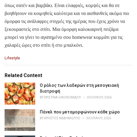
όπως σατέν και βαμβάκι. Είναι ελαφριές, κομψές και θα σε
βοηθήσουν να κοιμηθείς καλύτερα και να αισθανθείς ακόμα πιο
όμορφα τις ανάλαφρες στιγμές της ημέρας που έχεις χρόνο να
ξεκουραστείς στο σπίτι. Μια όμορφη καλοκαιρινή πιτζάμα
μπορεί να γίνει το αγαπημένο σου homewear κομμάτι για τις
χαλαρές ώρες στο σπίτι ή στο μπαλκόνι.
C
Lifestyle
a
t
e
Related Content
g
o
Ο ρόλος των λαδερών στη μεσογειακή
r
διατροφή
i
BY
ΧΡΙΣΤΊΝΑ ΟΙΚΟΝΟΜΊΔΟΥ
30 ΙΟΥΛΊΟΥ, 2026
e
s
Πάνελ που μεταμορφώνουν κάθε χώρο
:
BY
ΧΡΉΣΤΟΣ ΑΒΔΗΜΙΏΤΗΣ
30 ΙΟΥΛΊΟΥ, 2026