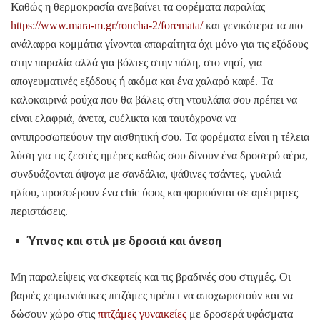
Καθώς η θερμοκρασία ανεβαίνει τα φορέματα παραλίας
https://www.mara-m.gr/roucha-2/foremata/
και γενικότερα τα πιο
ανάλαφρα κομμάτια γίνονται απαραίτητα όχι μόνο για τις εξόδους
στην παραλία αλλά για βόλτες στην πόλη, στο νησί, για
απογευματινές εξόδους ή ακόμα και ένα χαλαρό καφέ. Τα
καλοκαιρινά ρούχα που θα βάλεις στη ντουλάπα σου πρέπει να
είναι ελαφριά, άνετα, ευέλικτα και ταυτόχρονα να
αντιπροσωπεύουν την αισθητική σου. Τα φορέματα είναι η τέλεια
λύση για τις ζεστές ημέρες καθώς σου δίνουν ένα δροσερό αέρα,
συνδυάζονται άψογα με σανδάλια, ψάθινες τσάντες, γυαλιά
ηλίου, προσφέρουν ένα chic ύφος και φοριούνται σε αμέτρητες
περιστάσεις.
Ύπνος και στιλ με δροσιά και άνεση
Μη παραλείψεις να σκεφτείς και τις βραδινές σου στιγμές. Οι
βαριές χειμωνιάτικες πιτζάμες πρέπει να αποχωριστούν και να
δώσουν χώρο στις
πιτζάμες γυναικείες
με δροσερά υφάσματα