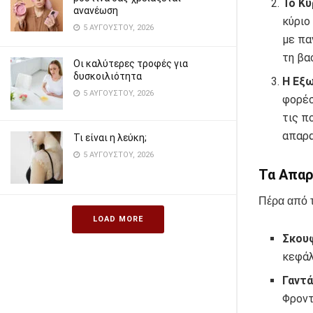
Το Κύ
ανανέωση
κύριο
5 ΑΥΓΟΎΣΤΟΥ, 2026
με πα
τη βα
Οι καλύτερες τροφές για
δυσκοιλιότητα
Η Εξω
5 ΑΥΓΟΎΣΤΟΥ, 2026
φορέσ
τις π
απαρα
Τι είναι η λεύκη;
5 ΑΥΓΟΎΣΤΟΥ, 2026
Τα Απαρ
Πέρα από 
LOAD MORE
Σκουφ
κεφάλ
Γαντά
Φροντ