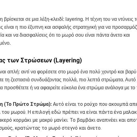
 βρίσκεται σε μια λέξη-κλειδί: layering. Η τέχνη του να ντύνεις
ς είναι η πιο έξυπνη και ασφαλής στρατηγική για να προσαρμόζ
α και να διασφαλίσεις ότι το μωρό σου είναι πάντα άνετο και
μένο.
ας των Στρώσεων (Layering)
ίναι απλή: αντί να φορέσετε στο μωρό ένα πολύ χοντρό και βαρύ
τε τη ζεστασιά συνδυάζοντας πολλά, πιο λεπτά στρώματα. Αυτό
να προσθέτετε ή να αφαιρείτε εύκολα ένα στρώμα ανάλογα με το
η (Το Πρώτο Στρώμα):
Αυτό είναι το ρούχο που ακουμπά απ
 του μωρού. Η επιλογή εδώ πρέπει να είναι πάντα ένα μαλακ
κερό κορμάκι με μακρύ μανίκι. Το βαμβάκι αναπνέει και απ
σμούς, κρατώντας το μωρό στεγνό και άνετο.