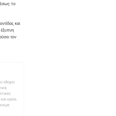
μέσως το
οντίδας και
 έξυπνη
αύσει τον
οί οδηγοί
τικά
ηστικές
και υγεία.
εια με