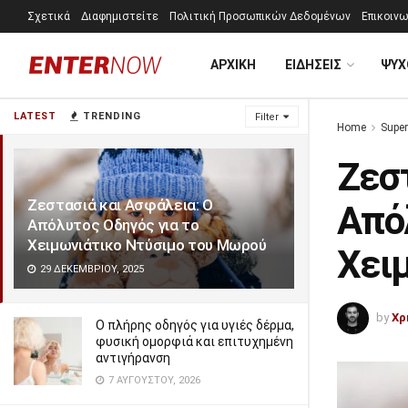
Σχετικά
Διαφημιστείτε
Πολιτική Προσωπικών Δεδομένων
Επικοινω
ΑΡΧΙΚΗ
ΕΙΔΗΣΕΙΣ
ΨΥΧ
LATEST
TRENDING
Filter
Home
Super
Ζεστ
Ζεστασιά και Ασφάλεια: Ο
Από
Απόλυτος Οδηγός για το
Χειμωνιάτικο Ντύσιμο του Μωρού
Χει
29 ΔΕΚΕΜΒΡΊΟΥ, 2025
by
Χρ
Ο πλήρης οδηγός για υγιές δέρμα,
φυσική ομορφιά και επιτυχημένη
αντιγήρανση
7 ΑΥΓΟΎΣΤΟΥ, 2026