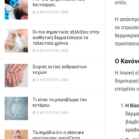
σπίτι;
λειτουργεί;
6 ΑΥΓΟΎΣΤΟΥ, 2026
Η απάντηση
σε στρώσει
Οι πιο σημαντικές εξελίξεις στην
θερμοκρασί
αισθητική δερματολογία τα
τελευταία χρόνια
προστατευ
6 ΑΥΓΟΎΣΤΟΥ, 2026
Ο Κανόν
Συχνές αιτίες εύθραυστων
νυχιών
Η λογική ε
5 ΑΥΓΟΎΣΤΟΥ, 2026
δημιουργεί
επιτρέπει 
Τι είναι το μικροβίωμα του
εντέρου;
Η Βάσ
5 ΑΥΓΟΎΣΤΟΥ, 2026
δέρμα
βαμβα
ερεθι
Τα σημάδια ότι η skincare
ρουτίνα σας χρειάζεται