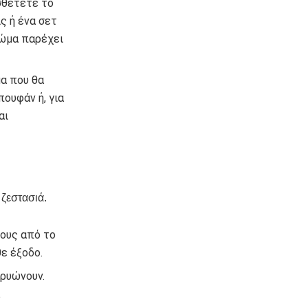
σθέτετε το
ς ή ένα σετ
ρώμα παρέχει
α που θα
πουφάν ή, για
αι
 ζεστασιά.
ους από το
ε έξοδο.
κρυώνουν.
α