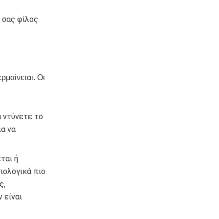
 σας φίλος
ρμαίνεται. Οι
α ντύνετε το
α να
ται ή
σιολογικά πιο
ς,
 είναι