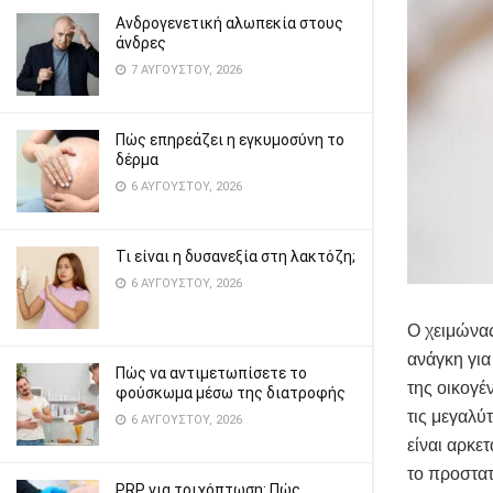
Ανδρογενετική αλωπεκία στους
άνδρες
7 ΑΥΓΟΎΣΤΟΥ, 2026
Πώς επηρεάζει η εγκυμοσύνη το
δέρμα
6 ΑΥΓΟΎΣΤΟΥ, 2026
Τι είναι η δυσανεξία στη λακτόζη;
6 ΑΥΓΟΎΣΤΟΥ, 2026
Ο χειμώνας
ανάγκη για
Πώς να αντιμετωπίσετε το
της οικογέ
φούσκωμα μέσω της διατροφής
τις μεγαλύ
6 ΑΥΓΟΎΣΤΟΥ, 2026
είναι αρκε
το προστατ
PRP για τριχόπτωση: Πώς