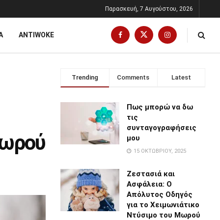
Παρασκευή, 7 Αυγούστου, 2026
Α
ANTIWOKE
Trending
Comments
Latest
Πως μπορώ να δω
τις
συνταγογραφήσεις
Μωρού
μου
15 ΟΚΤΩΒΡΊΟΥ, 2025
Ζεστασιά και
Ασφάλεια: Ο
Απόλυτος Οδηγός
για το Χειμωνιάτικο
Ντύσιμο του Μωρού