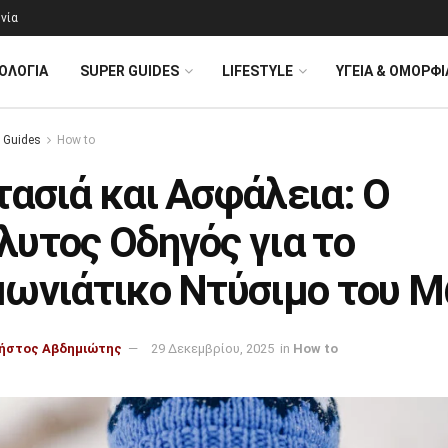
νία
ΟΛΟΓΊΑ
SUPER GUIDES
LIFESTYLE
ΥΓΕΙΑ & ΟΜΟΡΦΙ
 Guides
How to
ασιά και Ασφάλεια: Ο
λυτος Οδηγός για το
μωνιάτικο Ντύσιμο του 
ήστος Αβδημιώτης
29 Δεκεμβρίου, 2025
in
How to