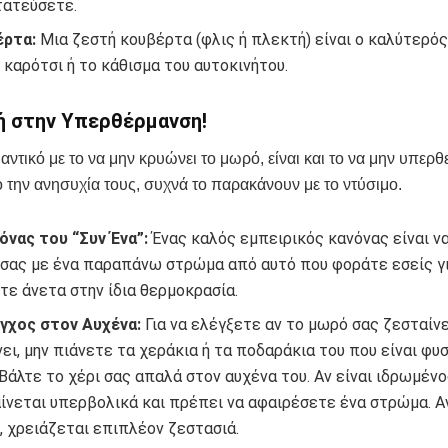
ατεύσετε.
έρτα:
Μια ζεστή κουβέρτα (φλις ή πλεκτή) είναι ο καλύτερός
ο καρότσι ή το κάθισμα του αυτοκινήτου.
 στην Υπερθέρμανση!
μαντικό με το να μην κρυώνει το μωρό, είναι και το να μην υπερθε
ό την ανησυχία τους, συχνά το παρακάνουν με το ντύσιμο.
όνας του “Συν Ένα”:
Ένας καλός εμπειρικός κανόνας είναι ν
σας με ένα παραπάνω στρώμα από αυτό που φοράτε εσείς γι
τε άνετα στην ίδια θερμοκρασία.
γχος στον Αυχένα:
Για να ελέγξετε αν το μωρό σας ζεσταίνε
ει, μην πιάνετε τα χεράκια ή τα ποδαράκια του που είναι φυ
 Βάλτε το χέρι σας απαλά στον αυχένα του. Αν είναι ιδρωμένο
ίνεται υπερβολικά και πρέπει να αφαιρέσετε ένα στρώμα. Αν
, χρειάζεται επιπλέον ζεστασιά.