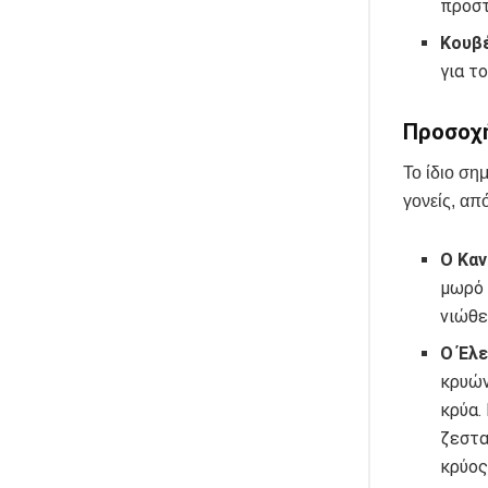
προστ
Κουβ
για τ
Προσοχή
Το ίδιο ση
γονείς, απ
Ο Καν
μωρό 
νιώθε
Ο Έλε
κρυών
κρύα.
ζεστα
κρύος