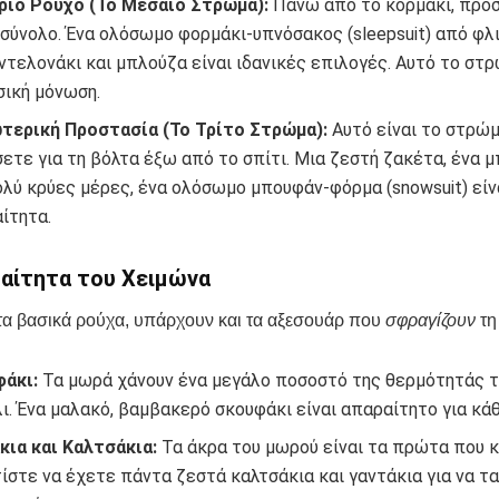
ριο Ρούχο (Το Μεσαίο Στρώμα):
Πάνω από το κορμάκι, προ
 σύνολο. Ένα ολόσωμο φορμάκι-υπνόσακος (sleepsuit) από φλι
ντελονάκι και μπλούζα είναι ιδανικές επιλογές. Αυτό το στ
σική μόνωση.
τερική Προστασία (Το Τρίτο Στρώμα):
Αυτό είναι το στρώμ
ετε για τη βόλτα έξω από το σπίτι. Μια ζεστή ζακέτα, ένα μ
ολύ κρύες μέρες, ένα ολόσωμο μπουφάν-φόρμα (snowsuit) είν
ίτητα.
αίτητα του Χειμώνα
τα βασικά ρούχα, υπάρχουν και τα αξεσουάρ που
σφραγίζουν
τη
άκι:
Τα μωρά χάνουν ένα μεγάλο ποσοστό της θερμότητάς τ
ι. Ένα μαλακό, βαμβακερό σκουφάκι είναι απαραίτητο για κάθ
κια και Καλτσάκια:
Τα άκρα του μωρού είναι τα πρώτα που 
ίστε να έχετε πάντα ζεστά καλτσάκια και γαντάκια για να τ