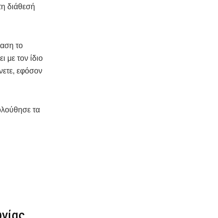
τη διάθεσή
βαση το
 με τον ίδιο
νετε, εφόσον
ολούθησε τα
ωνίας