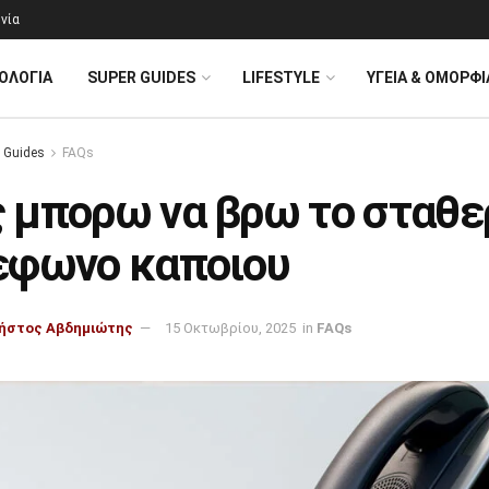
νία
ΟΛΟΓΊΑ
SUPER GUIDES
LIFESTYLE
ΥΓΕΙΑ & ΟΜΟΡΦΙ
 Guides
FAQs
 μπορω να βρω το σταθε
εφωνο καποιου
ήστος Αβδημιώτης
15 Οκτωβρίου, 2025
in
FAQs