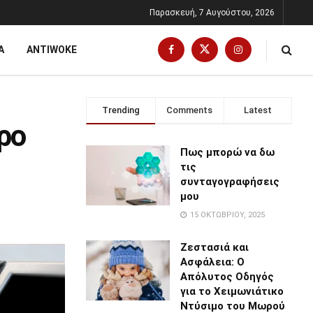
Παρασκευή, 7 Αυγούστου, 2026
Α
ANTIWOKE
Trending
Comments
Latest
ρο
Πως μπορώ να δω
τις
συνταγογραφήσεις
μου
15 ΟΚΤΩΒΡΊΟΥ, 2025
Ζεστασιά και
Ασφάλεια: Ο
Απόλυτος Οδηγός
για το Χειμωνιάτικο
Ντύσιμο του Μωρού