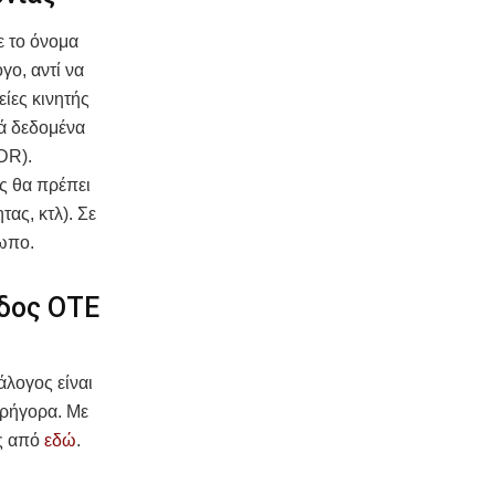
ε το όνομα
γο, αντί να
είες κινητής
κά δεδομένα
DR).
ς θα πρέπει
ας, κτλ). Σε
σωπο.
άδος ΟΤΕ
άλογος είναι
γρήγορα. Με
ες από
εδώ
.