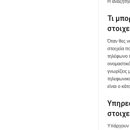
Η αναζήτη
Τι μπο
στοιχε
Όταν θες ν
στοιχεία π
τηλέφωνο π
ονομαστικό
γνωρίζεις 
τηλεφωνικο
είναι ο κάτ
Υπηρεσ
στοιχε
Υπάρχουν υ