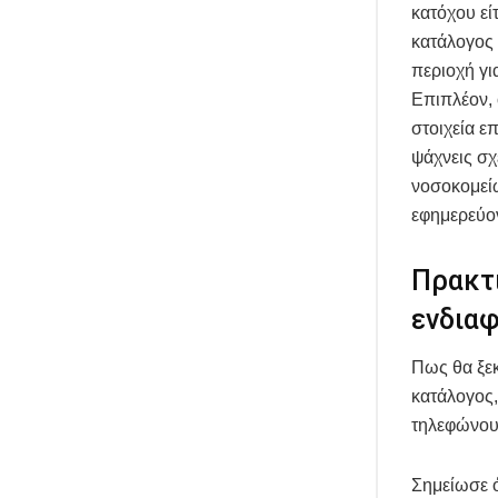
κατόχου εί
κατάλογος 
περιοχή γι
Επιπλέον,
στοιχεία ε
ψάχνεις σχ
νοσοκομεί
εφημερεύο
Πρακτι
ενδιαφ
Πως θα ξε
κατάλογος,
τηλεφώνου,
Σημείωσε ό