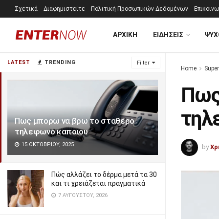
Σχετικά
Διαφημιστείτε
Πολιτική Προσωπικών Δεδομένων
Επικοινω
ΑΡΧΙΚΗ
ΕΙΔΗΣΕΙΣ
ΨΥΧ
LATEST
TRENDING
Filter
Home
Super
Πως
τηλ
Πως μπορω να βρω το σταθερο
τηλεφωνο καποιου
15 ΟΚΤΩΒΡΊΟΥ, 2025
by
Χρ
Πώς αλλάζει το δέρμα μετά τα 30
και τι χρειάζεται πραγματικά
7 ΑΥΓΟΎΣΤΟΥ, 2026