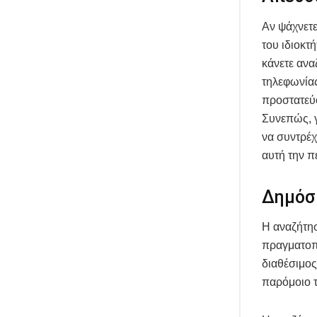
Αν ψάχνετε
του ιδιοκτ
κάνετε ανα
τηλεφωνίας
προστατεύ
Συνεπώς, γ
να συντρέχ
αυτή την π
Δημόσι
Η αναζήτησ
πραγματοπο
διαθέσιμο
παρόμοιο τ