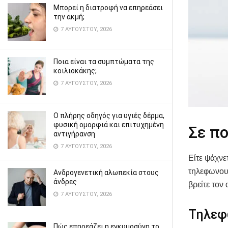
Μπορεί η διατροφή να επηρεάσει
την ακμή;
7 ΑΥΓΟΎΣΤΟΥ, 2026
Ποια είναι τα συμπτώματα της
κοιλιοκάκης;
7 ΑΥΓΟΎΣΤΟΥ, 2026
Ο πλήρης οδηγός για υγιές δέρμα,
φυσική ομορφιά και επιτυχημένη
Σε π
αντιγήρανση
7 ΑΥΓΟΎΣΤΟΥ, 2026
Είτε ψάχνε
τηλεφωνου 
Ανδρογενετική αλωπεκία στους
άνδρες
βρείτε τον
7 ΑΥΓΟΎΣΤΟΥ, 2026
Τηλεφ
Πώς επηρεάζει η εγκυμοσύνη το