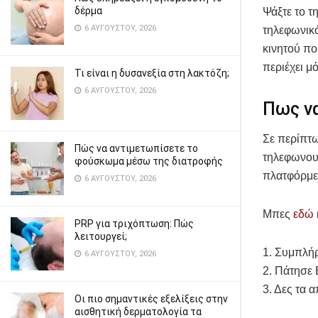
δέρμα
Ψάξτε το τ
6 ΑΥΓΟΎΣΤΟΥ, 2026
τηλεφωνικό
κινητού πο
περιέχει μ
Τι είναι η δυσανεξία στη λακτόζη;
6 ΑΥΓΟΎΣΤΟΥ, 2026
Πως ν
Σε περίπτω
Πώς να αντιμετωπίσετε το
τηλεφωνου 
φούσκωμα μέσω της διατροφής
πλατφόρμες
6 ΑΥΓΟΎΣΤΟΥ, 2026
Μπες
εδώ
PRP για τριχόπτωση: Πώς
λειτουργεί;
1. Συμπλή
6 ΑΥΓΟΎΣΤΟΥ, 2026
2. Πάτησε 
3. Δες τα 
Οι πιο σημαντικές εξελίξεις στην
αισθητική δερματολογία τα