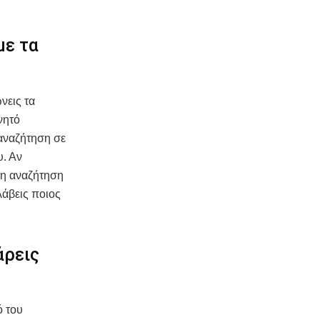
με τα
νεις τα
νητό
 αναζήτηση σε
υ. Αν
φη αναζήτηση
λάβεις ποιος
άρεις
ό του