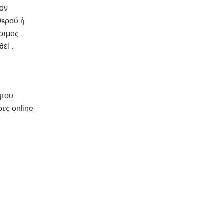
τον
θερού ή
έσιμος
εί .
ητου
ες online