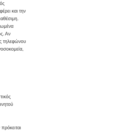
κός
έρει και την
ιαθέσιμη.
ρωμένα
ς. Αν
ύς τηλεφώνου
νοσοκομεία,
τικός
κινητού
 πρόκειται