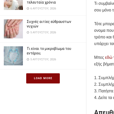
τελευταία χρόνια
Τι συμβαίν
6 ΑΥΓΟΎΣΤΟΥ, 2026
σου μόνο τ
Συχνές αιτίες εύθραυστων
Τότε μπορε
νυχιών
ονομα που 
5 ΑΥΓΟΎΣΤΟΥ, 2026
τρόπο και 
υπάρχει τα
Τι είναι το μικροβίωμα του
εντέρου;
Μπες
εδώ
5 ΑΥΓΟΎΣΤΟΥ, 2026
εξής βήματ
1. Συμπλήρ
LOAD MORE
2. Συμπλήρ
3. Πατήστε
4. Δείτε τ
Απευθυ