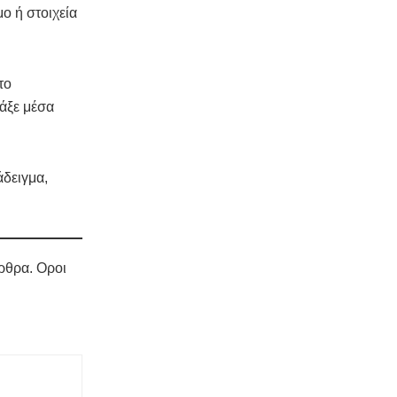
ο ή στοιχεία
το
άξε μέσα
δειγμα,
ρθρα. Οροι