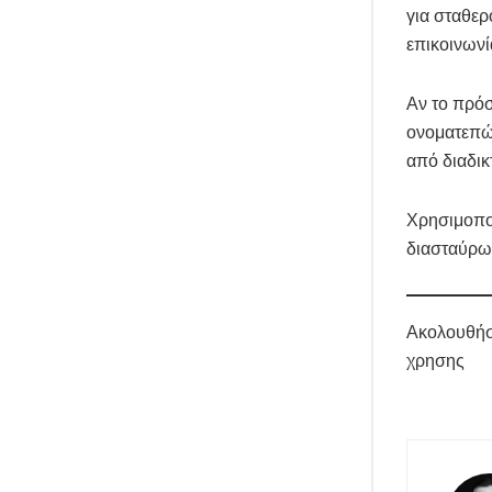
για σταθερ
επικοινωνί
Αν το πρόσ
ονοματεπώ
από διαδικ
Χρησιμοποί
διασταύρωσ
Ακολουθήσ
χρησης