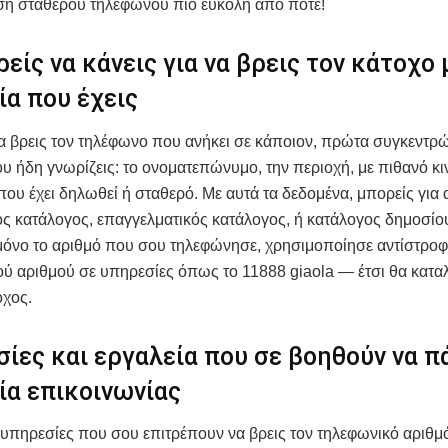
ση σταθερού τηλεφώνου πιο εύκολη από ποτέ!
ρείς να κάνεις για να βρεις τον κάτοχο 
ία που έχεις
α βρεις τον τηλέφωνο που ανήκει σε κάποιον, πρώτα συγκεντρώ
ου ήδη γνωρίζεις: το ονοματεπώνυμο, την περιοχή, με πιθανό κι
ου έχει δηλωθεί ή σταθερό. Με αυτά τα δεδομένα, μπορείς για
ς κατάλογος, επαγγελματικός κατάλογος, ή κατάλογος δημοσίο
μόνο το αριθμό που σου τηλεφώνησε, χρησιμοποίησε αντίστρο
ύ αριθμού σε υπηρεσίες όπως το 11888 giaola — έτσι θα κατα
οχος.
ίες και εργαλεία που σε βοηθούν να π
ία επικοινωνίας
πηρεσίες που σου επιτρέπουν να βρεις τον τηλεφωνικό αριθμ