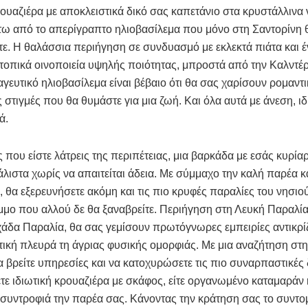
ρουαζιέρα με αποκλειστικά δικό σας καπετάνιο στα κρυστάλλινα 
τω από το απερίγραπτο ηλιοβασίλεμα που μόνο στη Σαντορίνη 
ε. Η θαλάσσια περιήγηση σε συνδυασμό με εκλεκτά πιάτα και έ
τοπικά οινοποιεία υψηλής ποιότητας, μπροστά από την Καλντέρ
αγευτικό ηλιοβασίλεμα είναι βέβαιο ότι θα σας χαρίσουν ρομαντι
ς στιγμές που θα θυμάστε για μια ζωή. Και όλα αυτά με άνεση, ι
ά.
 που είστε λάτρεις της περιπέτειας, μια βαρκάδα με εσάς κυρίαρ
άλιστα χωρίς να απαιτείται άδεια. Με σύμμαχο την καλή παρέα κ
, θα εξερευνήσετε ακόμη και τις πιο κρυφές παραλίες του νησιού
άμμο που αλλού δε θα ξαναβρείτε. Περιήγηση στη Λευκή Παραλία
χάδα Παραλία, θα σας γεμίσουν πρωτόγνωρες εμπειρίες αντικρί
τική πλευρά τη άγριας φυσικής ομορφιάς. Με μια αναζήτηση στ
α βρείτε υπηρεσίες και να κατοχυρώσετε τις πιο συναρπαστικές
ξετε ιδιωτική κρουαζιέρα με σκάφος, είτε οργανωμένο καταμαράν
συντροφιά την παρέα σας. Κάνοντας την κράτηση σας το συντο