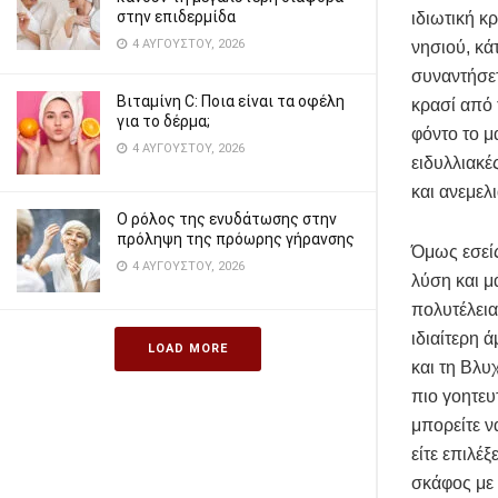
στην επιδερμίδα
ιδιωτική κ
4 ΑΥΓΟΎΣΤΟΥ, 2026
νησιού, κά
συναντήσετ
Βιταμίνη C: Ποια είναι τα οφέλη
κρασί από 
για το δέρμα;
φόντο το μ
4 ΑΥΓΟΎΣΤΟΥ, 2026
ειδυλλιακέ
και ανεμελι
Ο ρόλος της ενυδάτωσης στην
πρόληψη της πρόωρης γήρανσης
Όμως εσείς
4 ΑΥΓΟΎΣΤΟΥ, 2026
λύση και μ
πολυτέλεια
ιδιαίτερη 
LOAD MORE
και τη Βλυ
πιο γοητευ
μπορείτε ν
είτε επιλέ
σκάφος με 