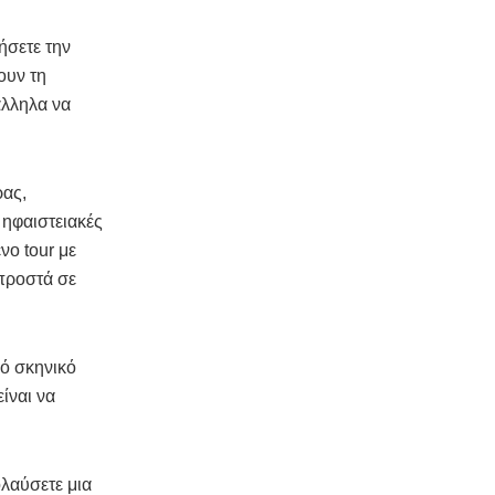
ήσετε την
ουν τη
άλληλα να
ρας,
ηφαιστειακές
νο tour με
μπροστά σε
κό σκηνικό
ίναι να
ολαύσετε μια