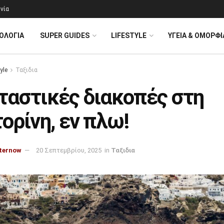
νία
ΟΛΟΓΊΑ
SUPER GUIDES
LIFESTYLE
ΥΓΕΙΑ & ΟΜΟΡΦΙ
yle
Ταξιδια
ταστικές διακοπές στη
ορίνη, εν πλω!
ternow
20 Σεπτεμβρίου, 2025
in
Ταξιδια