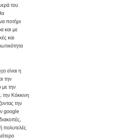
νερά του
θα
να ποτήρι
α και με
κές και
διωτικότητα
χο είναι η
αι την
 με την
, την Κόκκινη
ζοντας την
ην google
 διακοπές,
 ή πολυτελές
μότερο