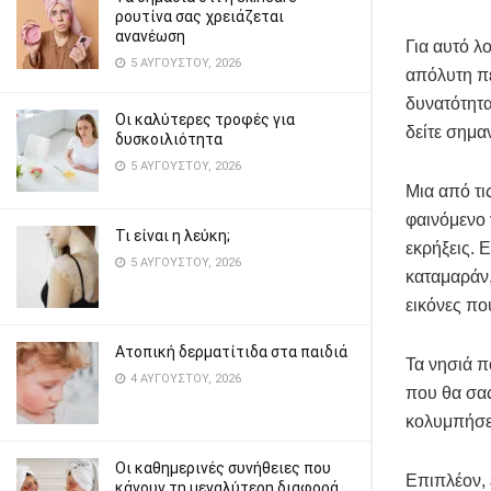
ρουτίνα σας χρειάζεται
ανανέωση
Για αυτό λ
5 ΑΥΓΟΎΣΤΟΥ, 2026
απόλυτη πε
δυνατότητα
Οι καλύτερες τροφές για
δείτε σημα
δυσκοιλιότητα
5 ΑΥΓΟΎΣΤΟΥ, 2026
Μια από τι
φαινόμενο
Τι είναι η λεύκη;
εκρήξεις. Ε
5 ΑΥΓΟΎΣΤΟΥ, 2026
καταμαράν,
εικόνες πο
Ατοπική δερματίτιδα στα παιδιά
Τα νησιά π
4 ΑΥΓΟΎΣΤΟΥ, 2026
που θα σας
κολυμπήσετ
Οι καθημερινές συνήθειες που
Επιπλέον, 
κάνουν τη μεγαλύτερη διαφορά