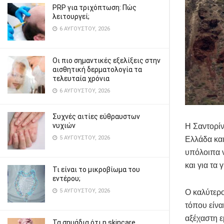
PRP για τριχόπτωση: Πώς
λειτουργεί;
6 ΑΥΓΟΎΣΤΟΥ, 2026
Οι πιο σημαντικές εξελίξεις στην
αισθητική δερματολογία τα
τελευταία χρόνια
6 ΑΥΓΟΎΣΤΟΥ, 2026
Συχνές αιτίες εύθραυστων
νυχιών
Η Σαντορίν
5 ΑΥΓΟΎΣΤΟΥ, 2026
Ελλάδα και
υπόλοιπα ν
και για τα
Τι είναι το μικροβίωμα του
εντέρου;
5 ΑΥΓΟΎΣΤΟΥ, 2026
Ο καλύτερο
τόπου είν
αξέχαστη 
Τα σημάδια ότι η skincare