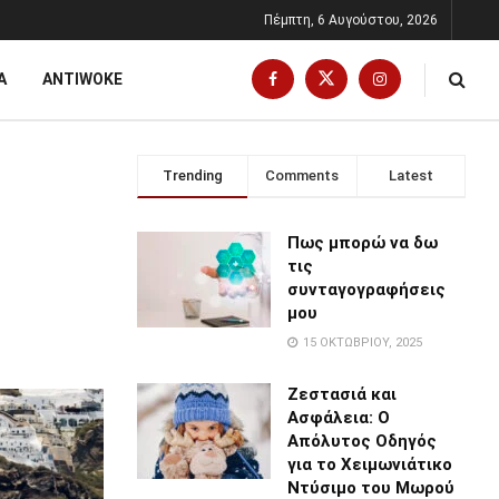
Πέμπτη, 6 Αυγούστου, 2026
Α
ANTIWOKE
Trending
Comments
Latest
Πως μπορώ να δω
τις
συνταγογραφήσεις
μου
15 ΟΚΤΩΒΡΊΟΥ, 2025
Ζεστασιά και
Ασφάλεια: Ο
Απόλυτος Οδηγός
για το Χειμωνιάτικο
Ντύσιμο του Μωρού