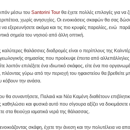
οιπόν μέσω του
Santorini Tour
θα έχετε πολλές επιλογές για να ζ
ριπέτεια, χωρίς ανησυχίες. Οι ενοικιάσεις σκαφών θα σας δώσ
 να εξερευνήσετε ακόμα και τις πιο κρυφές παραλίες, ενώ παρ
ντικά σημεία του νησιού από άλλη οπτική.
ς καλύτερες θαλάσσιες διαδρομές είναι ο περίπλους της Καλντέ
 γεωλογικής σημασίας που προέκυψε έπειτα από αλλεπάλληλες 
ίτε λοιπόν επιλέξετε ένα ιδιωτικό σκάφος, είτε ένα πιο οργανωμέ
 πλέοντας γύρω από την περιοχή του ηφαιστείου θα βρεθείτε 
υ κόβουν την ανάσα.
ου θα συναντήσετε, Παλαιά και Νέα Καμένη διαθέτουν επιβλητι
 καθηλώσει και φυσικά αυτό που σίγουρα αξίζει να δοκιμάσετε ε
ε στα θειούχα ιαματικά νερά της θάλασσας.
ενοικιάζοντας σκάφη, έχετε την άνεση και την πολυτέλεια να απ