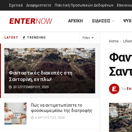
Σχετικά
Διαφημιστείτε
Πολιτική Προσωπικών Δεδομένων
Επικοινω
ΑΡΧΙΚΗ
ΕΙΔΗΣΕΙΣ
ΨΥΧ
LATEST
TRENDING
Filter
Home
Lifest
Φαν
Σαντ
Φανταστικές διακοπές στη
Σαντορίνη, εν πλω!
20 ΣΕΠΤΕΜΒΡΊΟΥ, 2025
by
En
Πώς να αντιμετωπίσετε το
φούσκωμα μέσω της διατροφής
6 ΑΥΓΟΎΣΤΟΥ, 2026