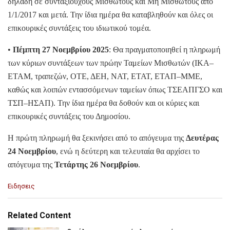
δηλαδή σε συνταξιούχους Μισθωτούς και Μη Μισθωτούς από
1/1/2017 και μετά. Την ίδια ημέρα θα καταβληθούν και όλες οι
επικουρικές συντάξεις του ιδιωτικού τομέα.
•
Πέμπτη 27 Νοεμβρίου 2025
: Θα πραγματοποιηθεί η πληρωμή
των κύριων συντάξεων των πρώην Ταμείων Μισθωτών (ΙΚΑ–
ΕΤΑΜ, τραπεζών, ΟΤΕ, ΔΕΗ, ΝΑΤ, ΕΤΑΤ, ΕΤΑΠ–ΜΜΕ,
καθώς και λοιπών εντασσόμενων ταμείων όπως ΤΣΕΑΠΓΣΟ και
ΤΣΠ–ΗΣΑΠ). Την ίδια ημέρα θα δοθούν και οι κύριες και
επικουρικές συντάξεις του Δημοσίου.
Η πρώτη πληρωμή θα ξεκινήσει από το απόγευμα της
Δευτέρας
24 Νοεμβρίου
, ενώ η δεύτερη και τελευταία θα αρχίσει το
απόγευμα της
Τετάρτης 26 Νοεμβρίου
.
C
Ειδησεις
a
t
e
Related Content
g