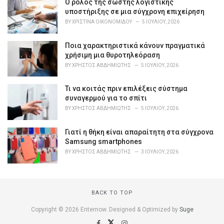
o
Ο ρόλος της σωστής λογιστικής
r
υποστήριξης σε μια σύγχρονη επιχείρηση
i
BY
ΧΡΙΣΤΊΝΑ ΟΙΚΟΝΟΜΊΔΟΥ
5 ΙΟΥΛΊΟΥ, 2026
e
s
Ποια χαρακτηριστικά κάνουν πραγματικά
:
χρήσιμη μια θυροτηλεόραση
BY
ΧΡΉΣΤΟΣ ΑΒΔΗΜΙΏΤΗΣ
5 ΙΟΥΛΊΟΥ, 2026
Τι να κοιτάς πριν επιλέξεις σύστημα
συναγερμού για το σπίτι
BY
ΧΡΉΣΤΟΣ ΑΒΔΗΜΙΏΤΗΣ
5 ΙΟΥΛΊΟΥ, 2026
Γιατί η θήκη είναι απαραίτητη στα σύγχρονα
Samsung smartphones
BY
ΧΡΉΣΤΟΣ ΑΒΔΗΜΙΏΤΗΣ
3 ΙΟΥΛΊΟΥ, 2026
BACK TO TOP
Copyright © 2026 Enternow. Designed & Optimized by
Suge