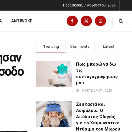
Παρασκευή, 7 Αυγούστου, 2026
Α
ANTIWOKE
Trending
Comments
Latest
ησαν
Πως μπορώ να δω
ίσοδο
τις
συνταγογραφήσεις
μου
15 ΟΚΤΩΒΡΊΟΥ, 2025
Ζεστασιά και
Ασφάλεια: Ο
Απόλυτος Οδηγός
για το Χειμωνιάτικο
Ντύσιμο του Μωρού