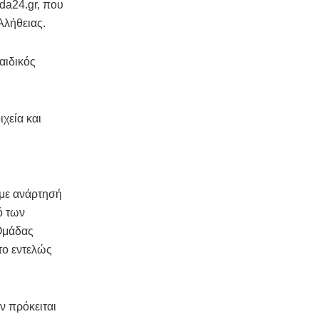
ada24.gr, που
Αλήθειας.
αιδικός
χεία και
με ανάρτησή
ό των
“Ομάδας
 το εντελώς
ν πρόκειται