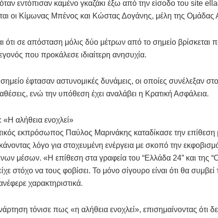
όταν εντόπισαν καμένο γκαζάκι έξω από την είσοδο του site ell
νται οι Κίμωνας Μπένος και Κώστας Δογάνης, μέλη της Ομάδας 
ι ότι σε απόσταση μόλις δύο μέτρων από το σημείο βρίσκεται π
εγονός που προκάλεσε ιδιαίτερη ανησυχία.
σημείο έφτασαν αστυνομικές δυνάμεις, οι οποίες συνέλεξαν στοι
αθέσεις, ενώ την υπόθεση έχει αναλάβει η Κρατική Ασφάλεια.
 «Η αλήθεια ενοχλεί»
τικός εκπρόσωπος Παύλος Μαρινάκης καταδίκασε την επίθεση 
 κάνοντας λόγο για στοχευμένη ενέργεια με σκοπό την εκφοβισμ
νων μέσων. «Η επίθεση στα γραφεία του “Ελλάδα 24” και της 
είχε στόχο να τους φοβίσει. Το μόνο σίγουρο είναι ότι θα συμβεί
 ανέφερε χαρακτηριστικά.
ανάρτηση τόνισε πως «η αλήθεια ενοχλεί», επισημαίνοντας ότι δε