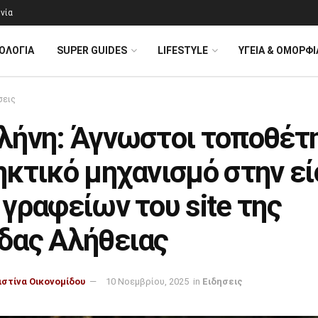
νία
ΟΛΟΓΊΑ
SUPER GUIDES
LIFESTYLE
ΥΓΕΙΑ & ΟΜΟΡΦΙ
σεις
λήνη: Άγνωστοι τοποθέτ
ηκτικό μηχανισμό στην ε
γραφείων του site της
δας Αλήθειας
ιστίνα Οικονομίδου
10 Νοεμβρίου, 2025
in
Ειδησεις