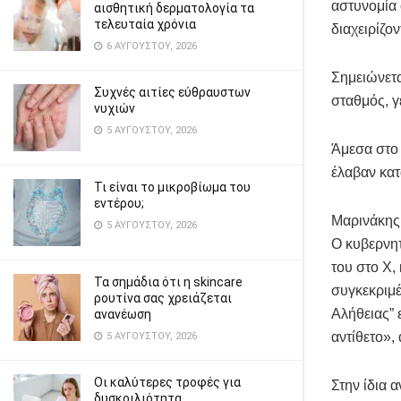
αστυνομία 
αισθητική δερματολογία τα
τελευταία χρόνια
διαχειρίζο
6 ΑΥΓΟΎΣΤΟΥ, 2026
Σημειώνετα
Συχνές αιτίες εύθραυστων
σταθμός, γ
νυχιών
5 ΑΥΓΟΎΣΤΟΥ, 2026
Άμεσα στο 
έλαβαν κατ
Τι είναι το μικροβίωμα του
εντέρου;
Μαρινάκης:
5 ΑΥΓΟΎΣΤΟΥ, 2026
Ο κυβερνη
του στο Χ,
Τα σημάδια ότι η skincare
συγκεκριμέ
ρουτίνα σας χρειάζεται
Αλήθειας” 
ανανέωση
αντίθετο»,
5 ΑΥΓΟΎΣΤΟΥ, 2026
Οι καλύτερες τροφές για
Στην ίδια 
δυσκοιλιότητα