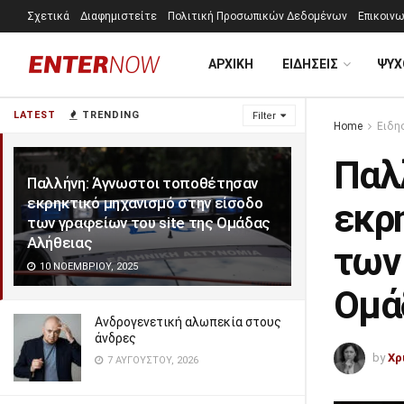
Σχετικά
Διαφημιστείτε
Πολιτική Προσωπικών Δεδομένων
Επικοινω
ΑΡΧΙΚΗ
ΕΙΔΗΣΕΙΣ
ΨΥΧ
LATEST
TRENDING
Filter
Home
Ειδη
Παλ
Παλλήνη: Άγνωστοι τοποθέτησαν
εκρηκτικό μηχανισμό στην είσοδο
εκρ
των γραφείων του site της Ομάδας
Αλήθειας
των 
10 ΝΟΕΜΒΡΊΟΥ, 2025
Ομά
Ανδρογενετική αλωπεκία στους
άνδρες
by
Χρ
7 ΑΥΓΟΎΣΤΟΥ, 2026