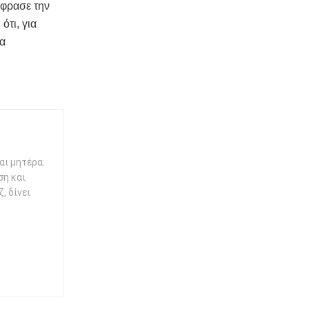
έφρασε την
ότι, για
να
αι μητέρα.
ση και
, δίνει