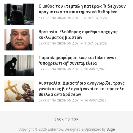
i
Ο μύθος του «τεμπέλη πατέρα»: Τι δείχνουν
e
πραγματικά τα επιστημονικά δεδομένα
s
BY
ΧΡΙΣΤΊΝΑ ΟΙΚΟΝΟΜΊΔΟΥ
5 ΙΟΥΛΊΟΥ, 2026
:
Βρετανία: Ελεύθερος αφέθηκε αρχηγός
κυκλώματος βιαστών
BY
ΧΡΙΣΤΊΝΑ ΟΙΚΟΝΟΜΊΔΟΥ
3 ΙΟΥΛΊΟΥ, 2026
Παραπληροφόρηση έως και fake news η
"υποχρεωτική" συνεπιμέλεια
BY
ΧΡΙΣΤΊΝΑ ΟΙΚΟΝΟΜΊΔΟΥ
20 ΜΑΪ́ΟΥ, 2026
Αυστραλία: Δικαστήριο αναγνωρίζει τρανς
γυναίκα ως βιολογική γυναίκα και προκαλεί
θύελλα αντιδράσεων
BY
ΧΡΙΣΤΊΝΑ ΟΙΚΟΝΟΜΊΔΟΥ
16 ΜΑΪ́ΟΥ, 2026
BACK TO TOP
Copyright © 2026 Enternow. Designed & Optimized by
Suge