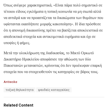
Όπως ανέφερε χαρακτηριστικά, «Είναι πάρα πολύ σημαντικό σε
τέτοιου είδους εγκλήματα η τοπική κοινωνία να μη σιωπά αλλά
να αντιδρά και να προασπίζεται τα δικαιώματα των θυμάτων που
υφίστανται οιασδήποτε μορφής κακοποίηση». Η ίδια πρόσθεσε
ότι η απονομή δικαιοσύνης πρέπει να βασίζεται αποκλειστικά σε
αποδεικτικά στοιχεία και αντικειμενικά ευρήματα και όχι σε
υποψίες ή φήμες.
Μετά την ολοκλήρωση της διαδικασίας, το Μικτό Ορκωτό
Δικαστήριο Ηρακλείου αποφάσισε την αθώωση των δύο
Πακιστανών μεταναστών, κρίνοντας ότι δεν προέκυψαν επαρκή
στοιχεία που να στοιχειοθετούν τις κατηγορίες σε βάρος τους.
C
Antiwoke
a
T
τοξική θηλυκότητα
ψευδείς καταγγελίες
t
a
e
g
g
s
o
Related Content
:
r