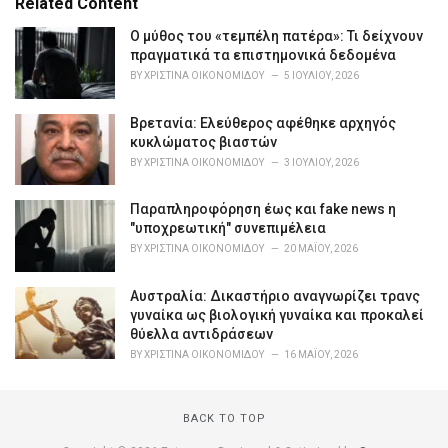
Related Content
:
r
i
Ο μύθος του «τεμπέλη πατέρα»: Τι δείχνουν
e
πραγματικά τα επιστημονικά δεδομένα
s
BY
ΧΡΙΣΤΊΝΑ ΟΙΚΟΝΟΜΊΔΟΥ
5 ΙΟΥΛΊΟΥ, 2026
:
Βρετανία: Ελεύθερος αφέθηκε αρχηγός
κυκλώματος βιαστών
BY
ΧΡΙΣΤΊΝΑ ΟΙΚΟΝΟΜΊΔΟΥ
3 ΙΟΥΛΊΟΥ, 2026
Παραπληροφόρηση έως και fake news η
"υποχρεωτική" συνεπιμέλεια
BY
ΧΡΙΣΤΊΝΑ ΟΙΚΟΝΟΜΊΔΟΥ
20 ΜΑΪ́ΟΥ, 2026
Αυστραλία: Δικαστήριο αναγνωρίζει τρανς
γυναίκα ως βιολογική γυναίκα και προκαλεί
θύελλα αντιδράσεων
BY
ΧΡΙΣΤΊΝΑ ΟΙΚΟΝΟΜΊΔΟΥ
16 ΜΑΪ́ΟΥ, 2026
BACK TO TOP