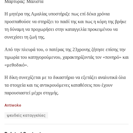
Μάρτυρας: Μάλιστα
Η μητέρα της Αμαλίας υποστήριξε πως επί δέκα χρόνια
προσπαθούσε να στηρίξει το παιδί της και πως η κόρη της βρήκε
τη δύναμη να προχωρήσει στην καταγγελία προκειμένου να
συνεχίσει τη ζωή της.
Από την πλευρά του, ο πατέρας της 23χρονης ζήτησε επίσης την
τιμωρία του κατηγορούμενου, χαρακτηρίζοντάς τον «πονηρό» και
«μεθοδικό».
Η δίκη συνεχίζεται με το δικαστήριο να εξετάζει αναλυτικά όλα
τα στοιχεία και τις αντικρουόμενες καταθέσεις που έχουν
παρουσιαστεί μέχρι στιγμής.
C
Antiwoke
a
T
ψευδείς καταγγελίες
t
a
e
g
g
s
o