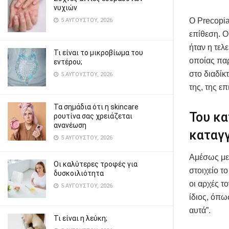
νυχιών
Ο Precopia
5 ΑΥΓΟΎΣΤΟΥ, 2026
επίθεση. Ο
ήταν η τελ
Τι είναι το μικροβίωμα του
οποίας πα
εντέρου;
στο διαδίκτ
5 ΑΥΓΟΎΣΤΟΥ, 2026
της, της ε
Τα σημάδια ότι η skincare
Του κα
ρουτίνα σας χρειάζεται
ανανέωση
καταγ
5 ΑΥΓΟΎΣΤΟΥ, 2026
Αμέσως μετ
Οι καλύτερες τροφές για
στοιχείο τ
δυσκοιλιότητα
οι αρχές τ
5 ΑΥΓΟΎΣΤΟΥ, 2026
ίδιος, όπω
αυτά”.
Τι είναι η λεύκη;