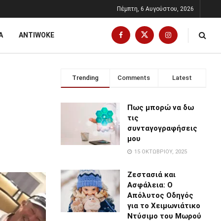
Πέμπτη, 6 Αυγούστου, 2026
Α
ANTIWOKE
Trending
Comments
Latest
Πως μπορώ να δω
τις
συνταγογραφήσεις
μου
15 ΟΚΤΩΒΡΊΟΥ, 2025
Ζεστασιά και
Ασφάλεια: Ο
Απόλυτος Οδηγός
για το Χειμωνιάτικο
Ντύσιμο του Μωρού