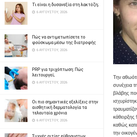
Τι είναι η δυσανεξία στη λακτόζη;
6 ΑΥΓΟΎΣΤΟΥ, 2026
Πώς να αντιμετωπίσετε το
φούσκωμα μέσω της διατροφής
6 ΑΥΓΟΎΣΤΟΥ, 2026
PRP για τριχόπτωση: Πώς
λειτουργεί;
Την αθωότη
6 ΑΥΓΟΎΣΤΟΥ, 2026
συνέχεια τ
βλάβης που
ισχυρίστηκ
Οι πιο σημαντικές εξελίξεις στην
αισθητική δερματολογία τα
τραυματίζο
τελευταία χρόνια
κάθειρξης 
6 ΑΥΓΟΎΣΤΟΥ, 2026
καθώς κατ
την οικογέν
Συχνές αιτίες εύθραυστων