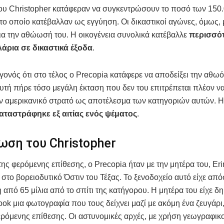
του Christopher κατάφεραν να συγκεντρώσουν το ποσό των 150
το οποίο κατέβαλλαν ως εγγύηση. Οι δικαστικοί αγώνες, όμως, 
για την αθώωσή του. Η οικογένεια συνολικά κατέβαλλε
περισσό
λάρια σε δικαστικά έξοδα
.
γονός ότι στο τέλος ο Precopia κατάφερε να αποδείξει την αθωό
τή πήρε τόσο μεγάλη έκταση που δεν του επιτρέπεται πλέον ν
ν αμερικανικό στρατό ως αποτέλεσμα των κατηγοριών αυτών. Η
αταστράφηκε εξ αιτίας ενός ψέματος
.
ση του Christopher
της φερόμενης επίθεσης, ο Precopia ήταν με την μητέρα του, Eri
 στο βορειοδυτικό Όστιν του Τέξας. Το ξενοδοχείο αυτό είχε απ
 από 65 μίλια από το σπίτι της κατήγορου. Η μητέρα του είχε δ
ok μια φωτογραφία που τους δείχνει μαζί με ακόμη ένα ζευγάρι
ρόμενης επίθεσης. Οι αστυνομικές αρχές, με χρήση γεωγραφικ