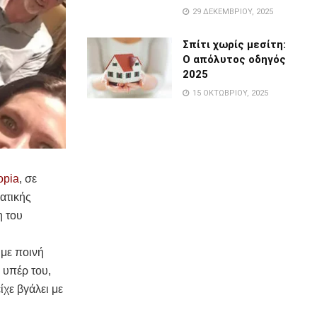
29 ΔΕΚΕΜΒΡΊΟΥ, 2025
Σπίτι χωρίς μεσίτη:
Ο απόλυτος οδηγός
2025
15 ΟΚΤΩΒΡΊΟΥ, 2025
opia
, σε
ατικής
η του
 με ποινή
 υπέρ του,
ίχε βγάλει με