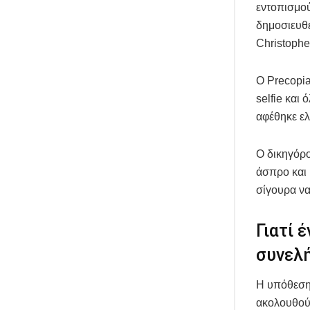
εντοπισμού
δημοσιευθε
Christophe
Ο Precopia
selfie και 
αφέθηκε ε
Ο δικηγόρο
άσπρο και 
σίγουρα να
Γιατί 
συνελ
Η υπόθεση 
ακολουθούν