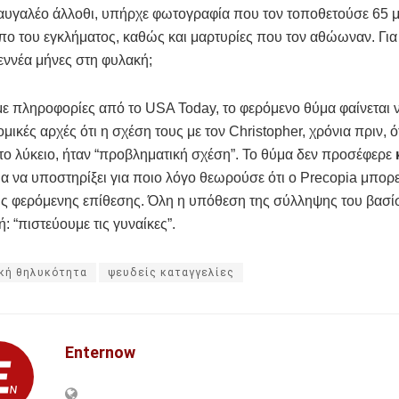
υγαλέο άλλοθι, υπήρχε φωτογραφία που τον τοποθετούσε 65 μ
πο του εγκλήματος, καθώς και μαρτυρίες που τον αθώωναν. Για
εννέα μήνες στη φυλακή;
ε πληροφορίες από το USA Today, το φερόμενο θύμα φαίνεται
ομικές αρχές ότι η σχέση τους με τον Christopher, χρόνια πριν, 
το λύκειο, ήταν “προβληματική σχέση”. Το θύμα δεν προσέφερε
α να υποστηρίξει για ποιο λόγο θεωρούσε ότι ο Precopia μπορε
ς φερόμενης επίθεσης. Όλη η υπόθεση της σύλληψης του βασίσ
: “πιστεύουμε τις γυναίκες”.
ική θηλυκότητα
ψευδείς καταγγελίες
Enternow