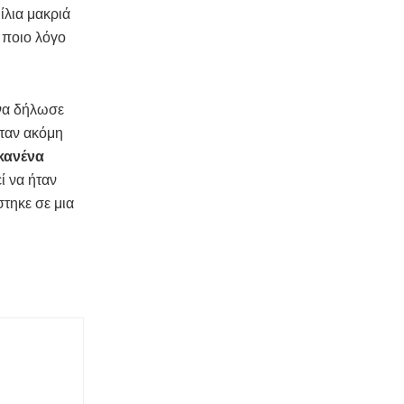
ίλια μακριά
 ποιο λόγο
 να δήλωσε
όταν ακόμη
κανένα
ί να ήταν
τηκε σε μια