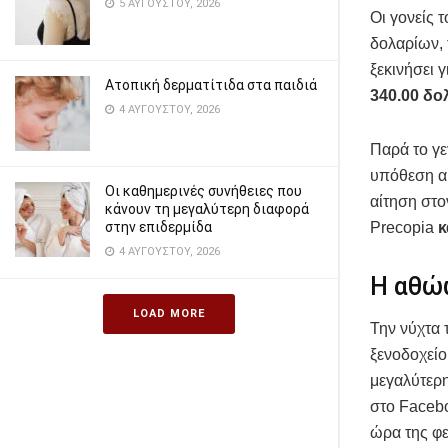
5 ΑΥΓΟΎΣΤΟΥ, 2026
Οι γονείς 
δολαρίων, 
ξεκινήσει 
Ατοπική δερματίτιδα στα παιδιά
340.00 δο
4 ΑΥΓΟΎΣΤΟΥ, 2026
Παρά το γε
υπόθεση αυ
Οι καθημερινές συνήθειες που
αίτηση στο
κάνουν τη μεγαλύτερη διαφορά
Precopia
κ
στην επιδερμίδα
4 ΑΥΓΟΎΣΤΟΥ, 2026
Η αθώω
LOAD MORE
Την νύχτα 
ξενοδοχείο
μεγαλύτερη
στο Facebo
ώρα της φε