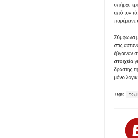
υπήρχε κρα
από τον τό
παρέμεινε 
Σύμφωνα μ
στις αστυν
έβγαιναν σ
στοιχείο
γι
δράστης τη
μόνο λογική
Tags:
τοξ