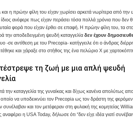
 και η πρώην φίλη του είχαν χωρίσει αρκετά νωρίτερα από την 
 ίδιος ανέφερε πως είχαν περάσει τόσα πολλά χρόνια που δεν 
ευταία φορά που είχαν έρθει σε επαφή. Η πρώην φίλη του, τα στο
ρά την αποδεδειγμένη ψευδή καταγγελία
δεν έχουν δημοσιευθ
υο -σε αντίθεση με του Precopia- κατήγγειλε ότι ο άνδρας διέρρη
πιτέθηκε και χάραξε στο στήθος της ένα πελώριο Χ με χαρτοκόπτ
τέστρεψε τη ζωή με μια απλή ψευδή
γελία
ά την καταγγελία της γυναίκας και δίχως κανένα απολύτως απο
ο οποίο να υποδεικνύει τον Precopia ως τον δράστη της φερόμε
ον συνέλαβαν και τον μετέφεραν στη φυλακή της κομητείας Willi
ς αναφέρει η USA Today, δήλωσε ότι “δεν είχε ιδέα γιατί συνέβα