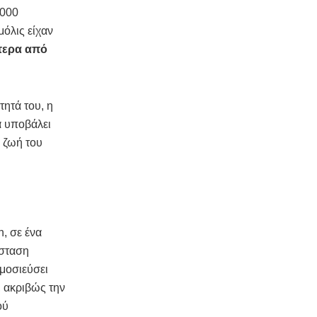
.000
μόλις είχαν
τερα από
τητά του, η
α υποβάλει
 ζωή του
n, σε ένα
όσταση
ημοσιεύσει
, ακριβώς την
ού