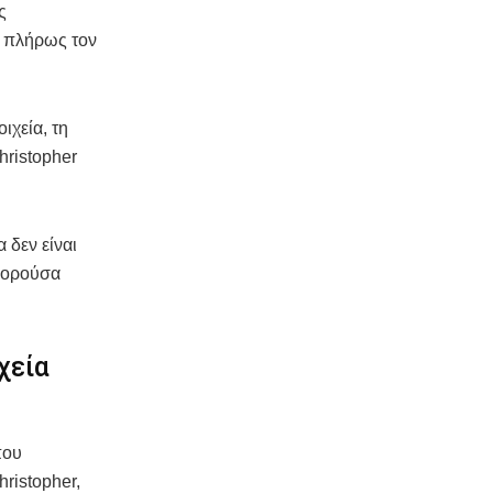
ς
ι πλήρως τον
ιχεία, τη
Christopher
 δεν είναι
μπορούσα
χεία
που
ristopher,