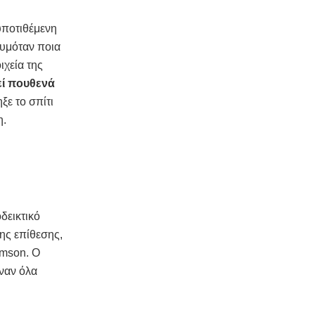
υποτιθέμενη
θυμόταν ποια
ιχεία της
εί πουθενά
ξε το σπίτι
η.
δεικτικό
νης επίθεσης,
amson. Ο
ιναν όλα