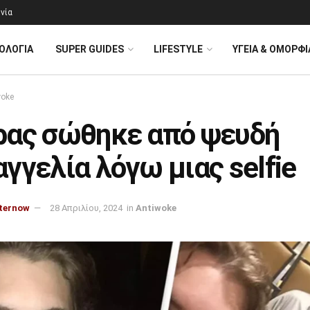
νία
ΟΛΟΓΊΑ
SUPER GUIDES
LIFESTYLE
ΥΓΕΙΑ & ΟΜΟΡΦΙ
woke
ρας σώθηκε από ψευδή
γγελία λόγω μιας selfie
ternow
28 Απριλίου, 2024
in
Antiwoke