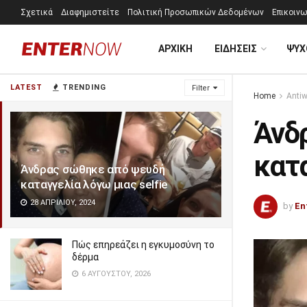
Σχετικά
Διαφημιστείτε
Πολιτική Προσωπικών Δεδομένων
Επικοινω
ΑΡΧΙΚΗ
ΕΙΔΗΣΕΙΣ
ΨΥΧ
LATEST
TRENDING
Filter
Home
Anti
Άνδ
κατα
Άνδρας σώθηκε από ψευδή
καταγγελία λόγω μιας selfie
28 ΑΠΡΙΛΊΟΥ, 2024
by
En
Πώς επηρεάζει η εγκυμοσύνη το
δέρμα
6 ΑΥΓΟΎΣΤΟΥ, 2026