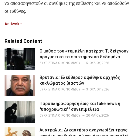
να αποσαφηνιστούν οι συνθήκες της επίθεσης και να αποδοθούν
οι ευθύνες.
C
Antiwoke
a
t
e
Related Content
g
o
Ο μύθος του «τεμπέλη πατέρα»: Τι δείχνουν
r
πραγματικά τα επιστημονικά δεδομένα
i
BY
ΧΡΙΣΤΊΝΑ ΟΙΚΟΝΟΜΊΔΟΥ
5 ΙΟΥΛΊΟΥ, 2026
e
s
Βρετανία: Ελεύθερος αφέθηκε αρχηγός
:
κυκλώματος βιαστών
BY
ΧΡΙΣΤΊΝΑ ΟΙΚΟΝΟΜΊΔΟΥ
3 ΙΟΥΛΊΟΥ, 2026
Παραπληροφόρηση έως και fake news η
"υποχρεωτική" συνεπιμέλεια
BY
ΧΡΙΣΤΊΝΑ ΟΙΚΟΝΟΜΊΔΟΥ
20 ΜΑΪ́ΟΥ, 2026
Αυστραλία: Δικαστήριο αναγνωρίζει τρανς
γυναίκα ως βιολογική γυναίκα και προκαλεί