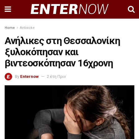
Home
Antiwoke
Ανήλικες στη Θεσσαλονίκη
ξυλοκόπησαν και
βιντεοσκόπησαν 16χρονη
By
Enternow
2 έτη Πριν