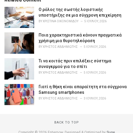
g
o
Ο ρόλος της σωστής λογιστικής
r
υποστήριξης σε μια σύγχρονη επιχείρηση
i
BY
ΧΡΙΣΤΊΝΑ ΟΙΚΟΝΟΜΊΔΟΥ
5 ΙΟΥΛΊΟΥ, 2026
e
s
Ποια χαρακτηριστικά κάνουν πραγματικά
:
χρήσιμη μια θυροτηλεόραση
BY
ΧΡΉΣΤΟΣ ΑΒΔΗΜΙΏΤΗΣ
5 ΙΟΥΛΊΟΥ, 2026
Τι να κοιτάς πριν επιλέξεις σύστημα
συναγερμού για το σπίτι
BY
ΧΡΉΣΤΟΣ ΑΒΔΗΜΙΏΤΗΣ
5 ΙΟΥΛΊΟΥ, 2026
Γιατί η θήκη είναι απαραίτητη στα σύγχρονα
Samsung smartphones
BY
ΧΡΉΣΤΟΣ ΑΒΔΗΜΙΏΤΗΣ
3 ΙΟΥΛΊΟΥ, 2026
BACK TO TOP
Copyright © 2026 Enternow. Designed & Optimized by
Suge