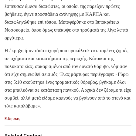
έσπευσαν άμεσα διασώστες, οι οποίοι της παρείχαν πρώτες
βοήθειες, έγινε προσπάθεια ανάνηψης με ΚΑΡΠΑ και
διασωληνώθηκε επί τόπου. Μεταφέρθηκε στο Ιπποκράτειο
Νοσοκομείο, όπου όμως υπέκυψε στα τραύματά της λίγα λεπτά
αργότερα.
Η έκρηξη ήταν τόσο ισχυρή που προκάλεσε εκτεταμένες ζημιές
σε οχήματα και καταστήματα της περιοχής. Κάτοικοι της
πολυκατοικίας, σοκαρισμένοι από τον δυνατό θόρυβο, νόμισαν
ότι είχε σημειωθεί σεισμός. Ένας μάρτυρας περιέγραψε: «Γύρω
στις 5:10 ακούστηκε ένας τρομακτικός θόρυβος, βγήκαμε όλοι
στα μπαλκόνια σε κατάσταση πανικού. Αρχικά δεν ξέραμε τι είχε
συμβεί, αλλά μετά είδαμε καπνούς να βγαίνουν από το στενό και
τότε καταλάβαμε».
C
Ειδησεις
a
t
e
Related Content