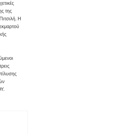
χετικές
ης της
Πιτσιλή. Η
τεκμαρτού
κής
ύμενοι
τρεις
πίλυσης
ών
ΟΥ.