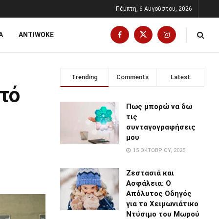
Πέμπτη, 6 Αυγούστου, 2026
Α
ANTIWOKE
Trending
Comments
Latest
ρτό
Πως μπορώ να δω
τις
συνταγογραφήσεις
μου
15 ΟΚΤΩΒΡΊΟΥ, 2025
Ζεστασιά και
Ασφάλεια: Ο
Απόλυτος Οδηγός
για το Χειμωνιάτικο
Ντύσιμο του Μωρού