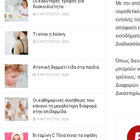
Οι καλύτερες τροφές για
Με την από
δυσκοιλιότητα
νομοθετικέ
5 ΑΥΓΟΎΣΤΟΥ, 2026
εντολής το
απόφαση ε
Τι είναι η λεύκη;
εισοδήματ
5 ΑΥΓΟΎΣΤΟΥ, 2026
Διαδικασία
Όπως διευκ
Ατοπική δερματίτιδα στα παιδιά
μπορούν να
4 ΑΥΓΟΎΣΤΟΥ, 2026
τρόπους: 
Διαφορών (
Δικαστηρίω
Οι καθημερινές συνήθειες που
κάνουν τη μεγαλύτερη διαφορά
στην επιδερμίδα
4 ΑΥΓΟΎΣΤΟΥ, 2026
Βιταμίνη C: Ποια είναι τα οφέλη