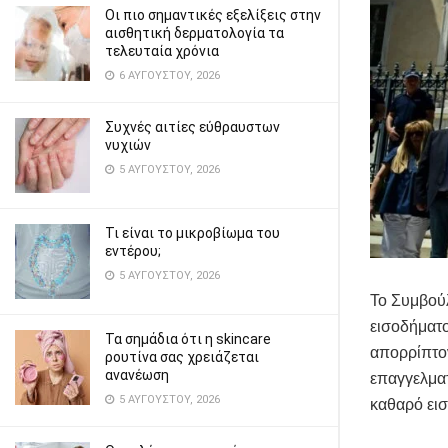
Οι πιο σημαντικές εξελίξεις στην
αισθητική δερματολογία τα
τελευταία χρόνια
6 ΑΥΓΟΎΣΤΟΥ, 2026
Συχνές αιτίες εύθραυστων
νυχιών
5 ΑΥΓΟΎΣΤΟΥ, 2026
Τι είναι το μικροβίωμα του
εντέρου;
5 ΑΥΓΟΎΣΤΟΥ, 2026
Το Συμβούλ
εισοδήματο
Τα σημάδια ότι η skincare
απορρίπτον
ρουτίνα σας χρειάζεται
ανανέωση
επαγγελματ
5 ΑΥΓΟΎΣΤΟΥ, 2026
καθαρό ει