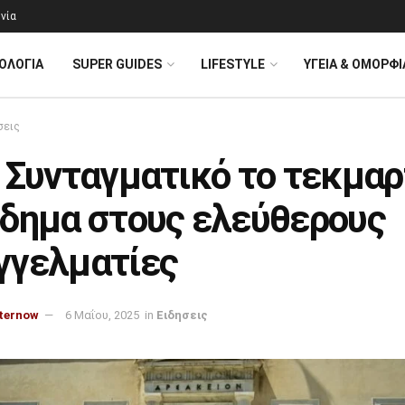
νία
ΟΛΟΓΊΑ
SUPER GUIDES
LIFESTYLE
ΥΓΕΙΑ & ΟΜΟΡΦΙ
σεις
 Συνταγματικό το τεκμα
όδημα στους ελεύθερους
γγελματίες
ternow
6 Μαΐου, 2025
in
Ειδησεις