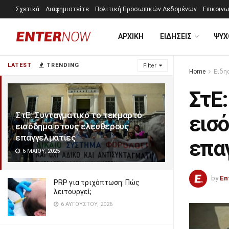
Σχετικά
Διαφημιστείτε
Πολιτική Προσωπικών Δεδομένων
Επικοινω
ΑΡΧΙΚΗ
ΕΙΔΗΣΕΙΣ
ΨΥΧ
LATEST
TRENDING
Filter
Home
Ειδη
ΣτΕ:
ΣτΕ: Συνταγματικό το τεκμαρτό
εισ
εισόδημα στους ελεύθερους
επαγγελματίες
επα
6 ΜΑΪ́ΟΥ, 2025
by
En
PRP για τριχόπτωση: Πώς
λειτουργεί;
6 ΑΥΓΟΎΣΤΟΥ, 2026