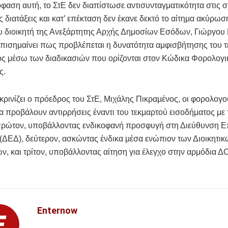
φαση αυτή, το ΣτΕ δεν διαπίστωσε αντισυνταγματικότητα στις σ
ς διατάξεις και κατ’ επέκταση δεν έκανε δεκτό το αίτημα ακύρωσ
υ διοικητή της Ανεξάρτητης Αρχής Δημοσίων Εσόδων, Γιώργου 
πισημαίνει πως προβλέπεται η δυνατότητα αμφισβήτησης του 
ος μέσω των διαδικασιών που ορίζονται στον Κώδικα Φορολογι
ς.
ρινίζει ο πρόεδρος του ΣτΕ, Μιχάλης Πικραμένος, οι φορολογο
 προβάλουν αντιρρήσεις έναντι του τεκμαρτού εισοδήματος με 
πρώτον, υποβάλλοντας ενδικοφανή προσφυγή στη Διεύθυνση Ε
ΔΕΔ), δεύτερον, ασκώντας ένδικα μέσα ενώπιον των Διοικητικ
ν, και τρίτον, υποβάλλοντας αίτηση για έλεγχο στην αρμόδια Δ
Enternow