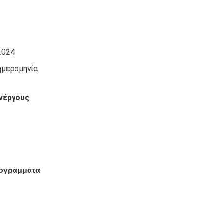
2024
ημερομηνία
ανέργους
ρογράμματα