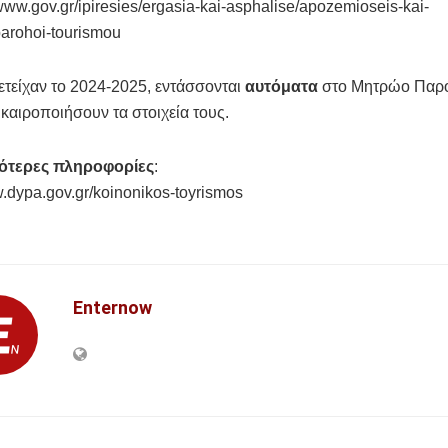
/www.gov.gr/ipiresies/ergasia-kai-asphalise/apozemioseis-kai-
arohoi-tourismou
τείχαν το 2024-2025, εντάσσονται
αυτόματα
στο Μητρώο Παρ
καιροποιήσουν τα στοιχεία τους.
ότερες πληροφορίες
:
w.dypa.gov.gr/koinonikos-toyrismos
Enternow