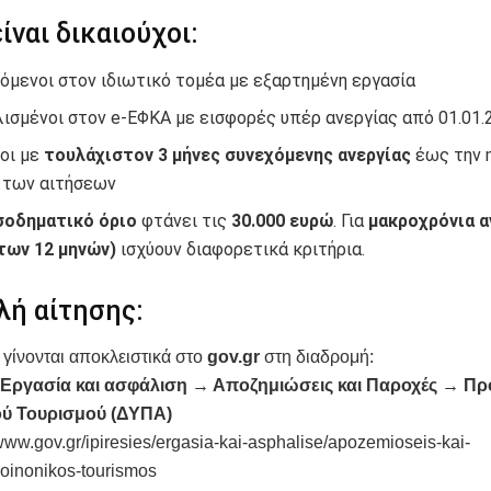
είναι δικαιούχοι:
όμενοι στον ιδιωτικό τομέα με εξαρτημένη εργασία
ισμένοι στον e-ΕΦΚΑ με εισφορές υπέρ ανεργίας από 01.01.
οι με
τουλάχιστον 3 μήνες συνεχόμενης ανεργίας
έως την 
 των αιτήσεων
σοδηματικό όριο
φτάνει τις
30.000 ευρώ
. Για
μακροχρόνια 
των 12 μηνών)
ισχύουν διαφορετικά κριτήρια.
λή αίτησης:
ς γίνονται αποκλειστικά στο
gov.gr
στη διαδρομή:
 Εργασία και ασφάλιση → Αποζημιώσεις και Παροχές → Π
ού Τουρισμού (ΔΥΠΑ)
/www.gov.gr/ipiresies/ergasia-kai-asphalise/apozemioseis-kai-
oinonikos-tourismos