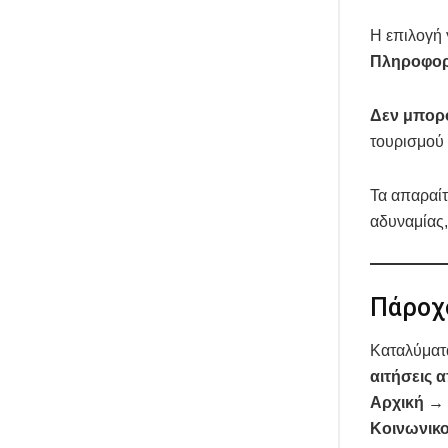
Η επιλογή 
Πληροφορ
Δεν μπορ
τουρισμού 
Τα απαραί
αδυναμίας,
Πάροχο
Καταλύματα
αιτήσεις 
Αρχική → 
Κοινωνικ