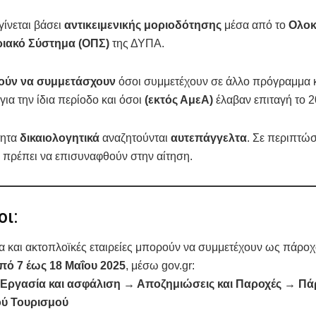
γίνεται βάσει
αντικειμενικής μοριοδότησης
μέσα από το
Ολο
ιακό Σύστημα (ΟΠΣ)
της ΔΥΠΑ.
ούν να συμμετάσχουν
όσοι συμμετέχουν σε άλλο πρόγραμμα 
για την ίδια περίοδο και όσοι
(εκτός ΑμεΑ)
έλαβαν επιταγή το 
τητα
δικαιολογητικά
αναζητούνται
αυτεπάγγελτα
. Σε περιπτώσ
 πρέπει να επισυναφθούν στην αίτηση.
ι:
 και ακτοπλοϊκές εταιρείες μπορούν να συμμετέχουν ως πάροχο
από 7 έως 18 Μαΐου 2025
, μέσω gov.gr:
Εργασία και ασφάλιση → Αποζημιώσεις και Παροχές → Πά
ού Τουρισμού