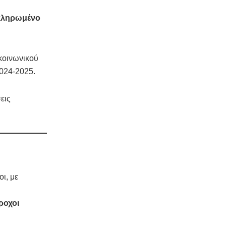
κληρωμένο
κοινωνικού
2024-2025.
εις
ι, με
ροχοι