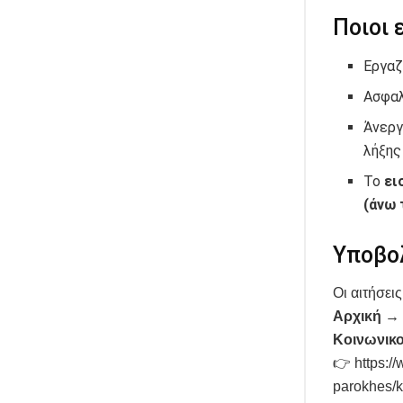
Ποιοι 
Εργαζ
Ασφαλ
Άνεργ
λήξης
Το
ει
(άνω 
Υποβο
Οι αιτήσει
Αρχική →
Κοινωνικ
👉 https:/
parokhes/k