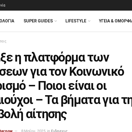
νία
ΟΛΟΓΊΑ
SUPER GUIDES
LIFESTYLE
ΥΓΕΙΑ & ΟΜΟΡΦΙ
σεις
ιξε η πλατφόρμα των
σεων για τον Κοινωνικό
ισμό – Ποιοι είναι οι
ιούχοι – Τα βήματα για τ
βολή αίτησης
ternow
8 Μαΐου, 2025
in
Ειδησεις