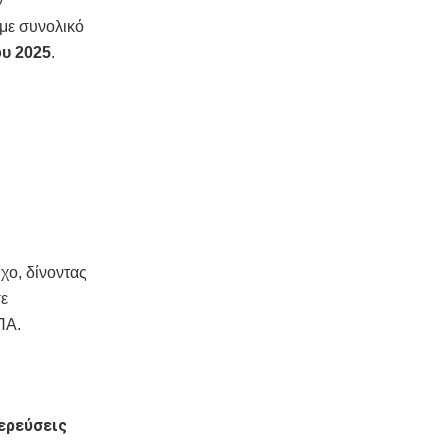
ν
 με συνολικό
ου 2025
.
χο, δίνοντας
ε
ΠΑ.
ερεύσεις