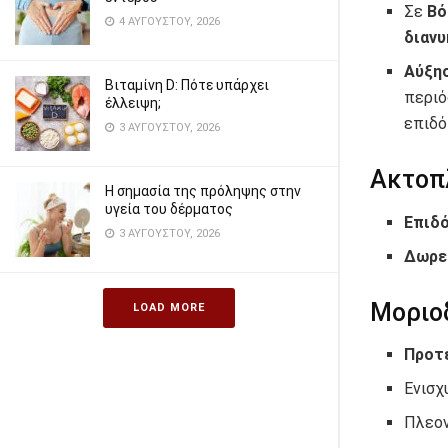
Σε
Βό
4 ΑΥΓΟΎΣΤΟΥ, 2026
διανυ
Αύξη
Βιταμίνη D: Πότε υπάρχει
περιό
έλλειψη;
επιδό
3 ΑΥΓΟΎΣΤΟΥ, 2026
Ακτοπ
Η σημασία της πρόληψης στην
υγεία του δέρματος
Επιδ
3 ΑΥΓΟΎΣΤΟΥ, 2026
Δωρεά
Μοριο
LOAD MORE
Προτ
Ενισχ
Πλεον