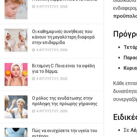
διαδικασία
4 ΑΥΓΟΎΣΤΟΥ, 2026
ενδιαφερο
προϋπολο
Οι καθημερινές συνήθειες που
Πρόγρ
κάνουν τη μεγαλύτερη διαφορά
στην επιδερμίδα
Τετάρ
4 ΑΥΓΟΎΣΤΟΥ, 2026
Παρασ
Βιταμίνη C: Ποια είναι τα οφέλη
Κυρια
για το δέρμα;
4 ΑΥΓΟΎΣΤΟΥ, 2026
Κάθε επιτα
δυνατότητα
Ο ρόλος της ενυδάτωσης στην
συνεργαζό
πρόληψη της πρόωρης γήρανσης
4 ΑΥΓΟΎΣΤΟΥ, 2026
Ειδικέ
Σε
Λέ
Πώς να ενισχύσετε την υγεία του
εντέρου