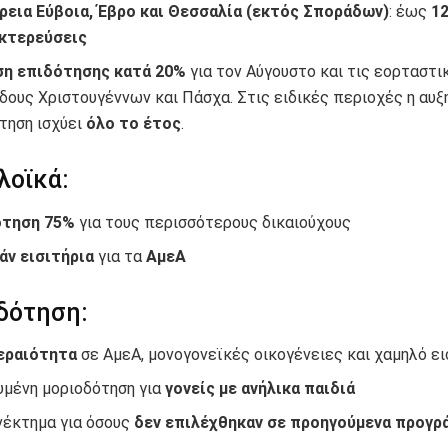
ρεια Εύβοια, Έβρο και Θεσσαλία (εκτός Σποράδων)
: έως
1
κτερεύσεις
ση επιδότησης κατά 20%
για τον Αύγουστο και τις εορταστι
δους Χριστουγέννων και Πάσχα. Στις ειδικές περιοχές η αυξ
τηση ισχύει
όλο το έτος
.
λοϊκά:
ότηση 75%
για τους περισσότερους δικαιούχους
ν εισιτήρια
για τα
ΑμεΑ
δότηση:
εραιότητα
σε ΑμεΑ, μονογονεϊκές οικογένειες και χαμηλό ε
υμένη μοριοδότηση για
γονείς με ανήλικα παιδιά
έκτημα για όσους
δεν επιλέχθηκαν σε προηγούμενα προγρ