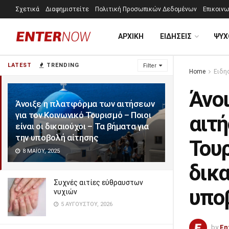
Σχετικά
Διαφημιστείτε
Πολιτική Προσωπικών Δεδομένων
Επικοινω
ΑΡΧΙΚΗ
ΕΙΔΗΣΕΙΣ
ΨΥΧ
LATEST
TRENDING
Filter
Home
Ειδη
Άνο
Άνοιξε η πλατφόρμα των αιτήσεων
για τον Κοινωνικό Τουρισμό – Ποιοι
αιτή
είναι οι δικαιούχοι – Τα βήματα για
την υποβολή αίτησης
Τουρ
8 ΜΑΪ́ΟΥ, 2025
δικα
Συχνές αιτίες εύθραυστων
υπο
νυχιών
5 ΑΥΓΟΎΣΤΟΥ, 2026
by
En