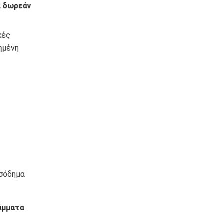
2 δωρεάν
κές
ημένη
ισόδημα
άμματα