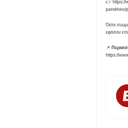
👉 https:/
parokhes/p
Όσοι συμμε
εφόσον επι
📌
Περισσ
https://ww