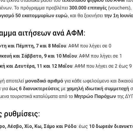
 να ξεκινά σταδιακά βάσει του
τελευταίου ψηφίου του ΑΦΜ
τω
μένων. Το πρόγραμμα προβλέπει
300.000 επιταγές
(vouchers),
γισμό 50 εκατομμυρίων ευρώ
, και θα ξεκινήσει
την 1η Ιουνί
αμμα αιτήσεων ανά ΑΦΜ:
τη και Πέμπτη, 7 και 8 Μαΐου
: ΑΦΜ που λήγει σε 0
κευή και Σάββατο, 9 και 10 Μαΐου
: ΑΦΜ που λήγει σε 1
κή και Δευτέρα, 11 και 12 Μαΐου
: ΑΦΜ που λήγει σε 2 έως 9
γή αποτελεί
μοναδικό αριθμό
για κάθε ωφελούμενο και δικαιού
 για
έως 6 διανυκτερεύσεις
με
χαμηλή ιδιωτική συμμετοχή
σ
μενα τουριστικά καταλύματα από το
Μητρώο Παρόχων
της ΔΥ
ς ρυθμίσεις:
ρο, Λέσβο, Χίο, Κω, Σάμο και Ρόδο
: έως
10 δωρεάν διανυκτ