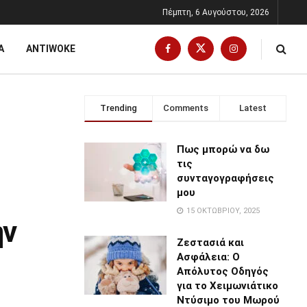
Πέμπτη, 6 Αυγούστου, 2026
Α
ANTIWOKE
Trending
Comments
Latest
Πως μπορώ να δω
τις
συνταγογραφήσεις
μου
15 ΟΚΤΩΒΡΊΟΥ, 2025
ην
Ζεστασιά και
Ασφάλεια: Ο
Απόλυτος Οδηγός
για το Χειμωνιάτικο
Ντύσιμο του Μωρού