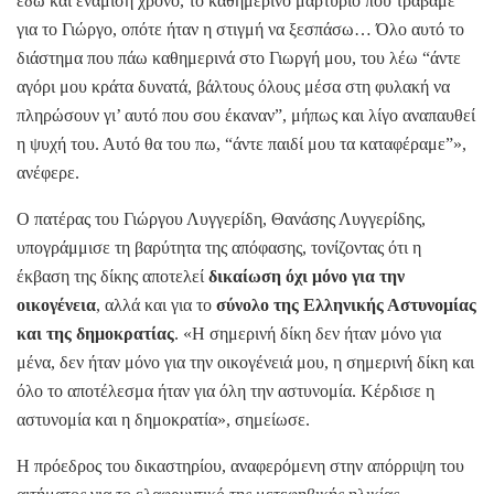
εδώ και ενάμιση χρόνο, το καθημερινό μαρτύριο που τραβάμε
για το Γιώργο, οπότε ήταν η στιγμή να ξεσπάσω… Όλο αυτό το
διάστημα που πάω καθημερινά στο Γιωργή μου, του λέω “άντε
αγόρι μου κράτα δυνατά, βάλτους όλους μέσα στη φυλακή να
πληρώσουν γι’ αυτό που σου έκαναν”, μήπως και λίγο αναπαυθεί
η ψυχή του. Αυτό θα του πω, “άντε παιδί μου τα καταφέραμε”»,
ανέφερε.
Ο πατέρας του Γιώργου Λυγγερίδη, Θανάσης Λυγγερίδης,
υπογράμμισε τη βαρύτητα της απόφασης, τονίζοντας ότι η
έκβαση της δίκης αποτελεί
δικαίωση όχι μόνο για την
οικογένεια
, αλλά και για το
σύνολο της Ελληνικής Αστυνομίας
και της δημοκρατίας
. «Η σημερινή δίκη δεν ήταν μόνο για
μένα, δεν ήταν μόνο για την οικογένειά μου, η σημερινή δίκη και
όλο το αποτέλεσμα ήταν για όλη την αστυνομία. Κέρδισε η
αστυνομία και η δημοκρατία», σημείωσε.
Η πρόεδρος του δικαστηρίου, αναφερόμενη στην απόρριψη του