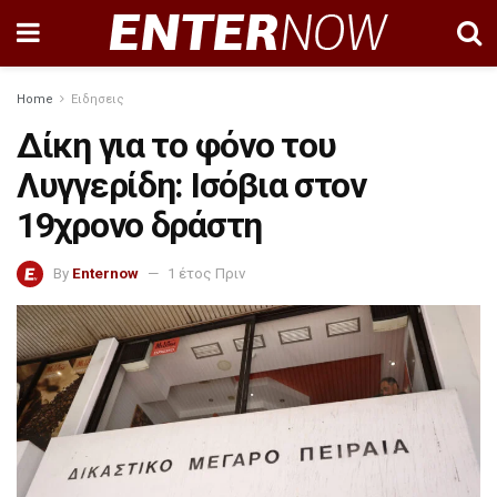
Home
Ειδησεις
Δίκη για το φόνο του
Λυγγερίδη: Ισόβια στον
19χρονο δράστη
By
Enternow
1 έτος Πριν