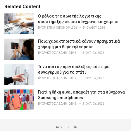
e
Related Content
g
o
Ο ρόλος της σωστής λογιστικής
r
υποστήριξης σε μια σύγχρονη επιχείρηση
i
BY
ΧΡΙΣΤΊΝΑ ΟΙΚΟΝΟΜΊΔΟΥ
5 ΙΟΥΛΊΟΥ, 2026
e
s
Ποια χαρακτηριστικά κάνουν πραγματικά
:
χρήσιμη μια θυροτηλεόραση
BY
ΧΡΉΣΤΟΣ ΑΒΔΗΜΙΏΤΗΣ
5 ΙΟΥΛΊΟΥ, 2026
Τι να κοιτάς πριν επιλέξεις σύστημα
συναγερμού για το σπίτι
BY
ΧΡΉΣΤΟΣ ΑΒΔΗΜΙΏΤΗΣ
5 ΙΟΥΛΊΟΥ, 2026
Γιατί η θήκη είναι απαραίτητη στα σύγχρονα
Samsung smartphones
BY
ΧΡΉΣΤΟΣ ΑΒΔΗΜΙΏΤΗΣ
3 ΙΟΥΛΊΟΥ, 2026
BACK TO TOP