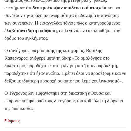
αιτήματος για το ελαφρυντικό της μετεφηβικής ηλικίας,
επεσήμανε ότι
δεν προέκυψαν αποδεικτικά στοιχεία
που να
συνδέουν την πράξη με ανωριμότητα ή αδυναμία κατανόησης
των συνεπειών. Η εισαγγελέας τόνισε πως ο κατηγορούμενος
έλαβε συνειδητή απόφαση
, επιλέγοντας να ακολουθήσει τον
δρόμο του εγκλήματος.
Ο συνήγορος υπεράσπισης της κατηγορίας, Βασίλης
Καπερνάρος, ανέφερε μετά τη δίκη: «Το ομολόγησε στο
δικαστήριο, παραδέχτηκε ότι η κίνηση αυτή ήταν απρόκλητη,
παραδέχτηκε ότι ήταν αναίτια. Πρέπει όλοι να προσέξουμε και να
δείξουμε ιδιαίτερη προσοχή σε αυτό που λέμε χουλιγκανισμό».
Ο 19χρονος δεν εμφανίστηκε στη δικαστική αίθουσα και
εκπροσωπήθηκε από τους δικηγόρους του καθ’ όλη τη διάρκεια
της διαδικασίας.
C
Ειδησεις
a
t