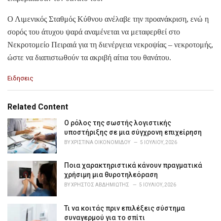
Ο Λιμενικός Σταθμός Κύθνου ανέλαβε την προανάκριση, ενώ η
σορός του άτυχου ψαρά αναμένεται να μεταφερθεί στο
Νεκροτομείο Πειραιά για τη διενέργεια νεκροψίας – νεκροτομής,
ώστε να διαπιστωθούν τα ακριβή αίτια του θανάτου.
C
Ειδησεις
a
t
e
Related Content
g
o
Ο ρόλος της σωστής λογιστικής
r
υποστήριξης σε μια σύγχρονη επιχείρηση
i
BY
ΧΡΙΣΤΊΝΑ ΟΙΚΟΝΟΜΊΔΟΥ
5 ΙΟΥΛΊΟΥ, 2026
e
s
Ποια χαρακτηριστικά κάνουν πραγματικά
:
χρήσιμη μια θυροτηλεόραση
BY
ΧΡΉΣΤΟΣ ΑΒΔΗΜΙΏΤΗΣ
5 ΙΟΥΛΊΟΥ, 2026
Τι να κοιτάς πριν επιλέξεις σύστημα
συναγερμού για το σπίτι