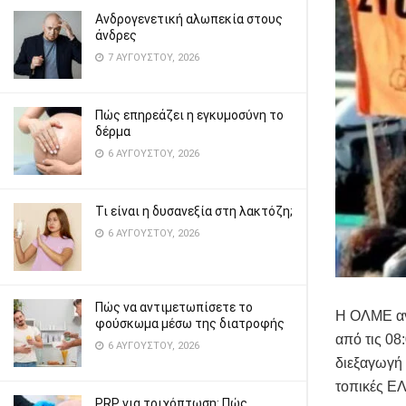
Ανδρογενετική αλωπεκία στους
άνδρες
7 ΑΥΓΟΎΣΤΟΥ, 2026
Πώς επηρεάζει η εγκυμοσύνη το
δέρμα
6 ΑΥΓΟΎΣΤΟΥ, 2026
Τι είναι η δυσανεξία στη λακτόζη;
6 ΑΥΓΟΎΣΤΟΥ, 2026
Πώς να αντιμετωπίσετε το
Η ΟΛΜΕ ανα
φούσκωμα μέσω της διατροφής
από τις 08
6 ΑΥΓΟΎΣΤΟΥ, 2026
διεξαγωγή 
τοπικές Ε
PRP για τριχόπτωση: Πώς