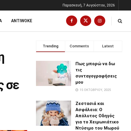
Παρασκευή, 7 Αυγούστου, 2026
Α
ANTIWOKE
Trending
Comments
Latest
η
Πως μπορώ να δω
τις
συνταγογραφήσεις
ς σε
μου
15 ΟΚΤΩΒΡΊΟΥ, 2025
Ζεστασιά και
Ασφάλεια: Ο
Απόλυτος Οδηγός
για το Χειμωνιάτικο
Ντύσιμο του Μωρού