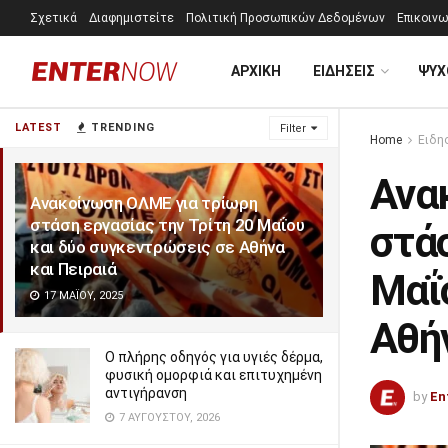
Σχετικά
Διαφημιστείτε
Πολιτική Προσωπικών Δεδομένων
Επικοινω
ΑΡΧΙΚΗ
ΕΙΔΗΣΕΙΣ
ΨΥΧ
LATEST
TRENDING
Filter
Home
Ειδη
Ανα
Ανακοίνωση ΟΛΜΕ για τρίωρη
στάση εργασίας την Τρίτη 20 Μαΐου
στάσ
και δύο συγκεντρώσεις σε Αθήνα
και Πειραιά
Μαΐ
17 ΜΑΪ́ΟΥ, 2025
Αθήν
Ο πλήρης οδηγός για υγιές δέρμα,
φυσική ομορφιά και επιτυχημένη
αντιγήρανση
by
En
7 ΑΥΓΟΎΣΤΟΥ, 2026