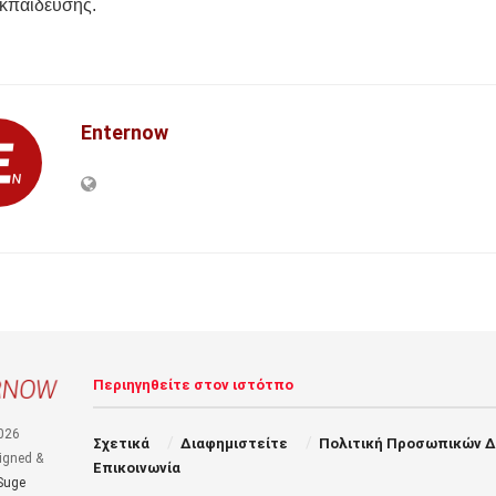
εκπαίδευσης.
Enternow
Περιηγηθείτε στον ιστότπο
026
Σχετικά
Διαφημιστείτε
Πολιτική Προσωπικών 
igned &
Επικοινωνία
Suge