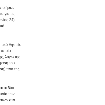
οποιήσεις
ί για τις
νίας 24),
ικό
ητικό Εφετείο
ν οποία
ης, λόγω της
όφαση του
άση) που της
αι οι δύο
ουσία των
μάτων στο