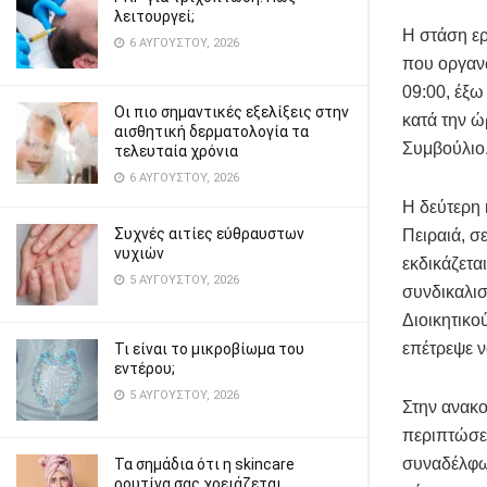
λειτουργεί;
Η στάση ερ
6 ΑΥΓΟΎΣΤΟΥ, 2026
που οργανώ
09:00, έξω
Οι πιο σημαντικές εξελίξεις στην
κατά την ώ
αισθητική δερματολογία τα
Συμβούλιο
τελευταία χρόνια
6 ΑΥΓΟΎΣΤΟΥ, 2026
Η δεύτερη 
Συχνές αιτίες εύθραυστων
Πειραιά, σ
νυχιών
εκδικάζετα
5 ΑΥΓΟΎΣΤΟΥ, 2026
συνδικαλισ
Διοικητικο
επέτρεψε ν
Τι είναι το μικροβίωμα του
εντέρου;
5 ΑΥΓΟΎΣΤΟΥ, 2026
Στην ανακο
περιπτώσει
συναδέλφων
Τα σημάδια ότι η skincare
ρουτίνα σας χρειάζεται