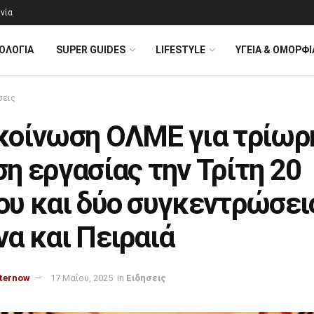
νία
ΟΛΟΓΊΑ
SUPER GUIDES
LIFESTYLE
ΥΓΕΙΑ & ΟΜΟΡΦΙ
σεις
κοίνωση ΟΛΜΕ για τρίωρ
η εργασίας την Τρίτη 20
ου και δύο συγκεντρώσει
α και Πειραιά
ternow
17 Μαΐου, 2025
in
Ειδησεις