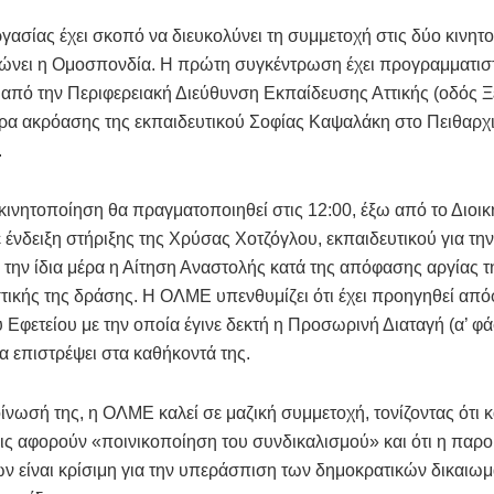
γασίας έχει σκοπό να διευκολύνει τη συμμετοχή στις δύο κινητ
νει η Ομοσπονδία. Η πρώτη συγκέντρωση έχει προγραμματιστε
 από την Περιφερειακή Διεύθυνση Εκπαίδευσης Αττικής (οδός Ξε
ρα ακρόασης της εκπαιδευτικού Σοφίας Καψαλάκη στο Πειθαρχ
.
κινητοποίηση θα πραγματοποιηθεί στις 12:00, έξω από το Διοικ
ε ένδειξη στήριξης της Χρύσας Χοτζόγλου, εκπαιδευτικού για τη
ι την ίδια μέρα η Αίτηση Αναστολής κατά της απόφασης αργίας τ
τικής της δράσης. Η ΟΛΜΕ υπενθυμίζει ότι έχει προηγηθεί απ
ύ Εφετείου με την οποία έγινε δεκτή η Προσωρινή Διαταγή (α’ φ
α επιστρέψει στα καθήκοντά της.
ίνωσή της, η ΟΛΜΕ καλεί σε μαζική συμμετοχή, τονίζοντας ότι κ
ς αφορούν «ποινικοποίηση του συνδικαλισμού» και ότι η παρ
 είναι κρίσιμη για την υπεράσπιση των δημοκρατικών δικαιω