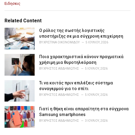
C
Ειδησεις
a
t
e
Related Content
g
o
Ο ρόλος της σωστής λογιστικής
r
υποστήριξης σε μια σύγχρονη επιχείρηση
i
BY
ΧΡΙΣΤΊΝΑ ΟΙΚΟΝΟΜΊΔΟΥ
5 ΙΟΥΛΊΟΥ, 2026
e
s
Ποια χαρακτηριστικά κάνουν πραγματικά
:
χρήσιμη μια θυροτηλεόραση
BY
ΧΡΉΣΤΟΣ ΑΒΔΗΜΙΏΤΗΣ
5 ΙΟΥΛΊΟΥ, 2026
Τι να κοιτάς πριν επιλέξεις σύστημα
συναγερμού για το σπίτι
BY
ΧΡΉΣΤΟΣ ΑΒΔΗΜΙΏΤΗΣ
5 ΙΟΥΛΊΟΥ, 2026
Γιατί η θήκη είναι απαραίτητη στα σύγχρονα
Samsung smartphones
BY
ΧΡΉΣΤΟΣ ΑΒΔΗΜΙΏΤΗΣ
3 ΙΟΥΛΊΟΥ, 2026