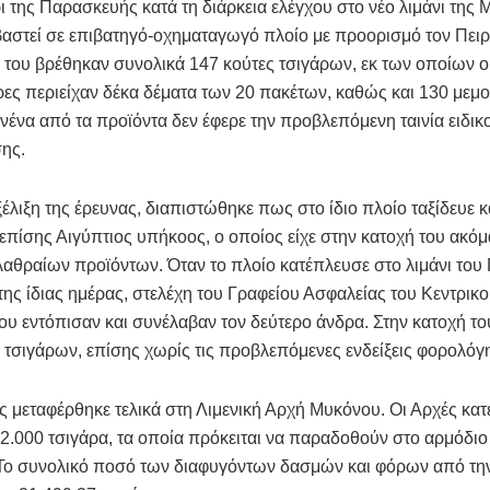
ι της Παρασκευής κατά τη διάρκεια ελέγχου στο νέο λιμάνι της 
βαστεί σε επιβατηγό-οχηματαγωγό πλοίο με προορισμό τον Πειρα
του βρέθηκαν συνολικά 147 κούτες τσιγάρων, εκ των οποίων ο
ες περιείχαν δέκα δέματα των 20 πακέτων, καθώς και 130 μεμ
νένα από τα προϊόντα δεν έφερε την προβλεπόμενη ταινία ειδι
ης.
ξέλιξη της έρευνας, διαπιστώθηκε πως στο ίδιο πλοίο ταξίδευε κ
επίσης Αιγύπτιος υπήκοος, ο οποίος είχε στην κατοχή του ακό
αθραίων προϊόντων. Όταν το πλοίο κατέπλευσε στο λιμάνι του Π
ης ίδιας ημέρας, στελέχη του Γραφείου Ασφαλείας του Κεντρικ
ου εντόπισαν και συνέλαβαν τον δεύτερο άνδρα. Στην κατοχή τ
 τσιγάρων, επίσης χωρίς τις προβλεπόμενες ενδείξεις φορολόγ
 μεταφέρθηκε τελικά στη Λιμενική Αρχή Μυκόνου. Οι Αρχές κα
2.000 τσιγάρα, τα οποία πρόκειται να παραδοθούν στο αρμόδιο
Το συνολικό ποσό των διαφυγόντων δασμών και φόρων από τη