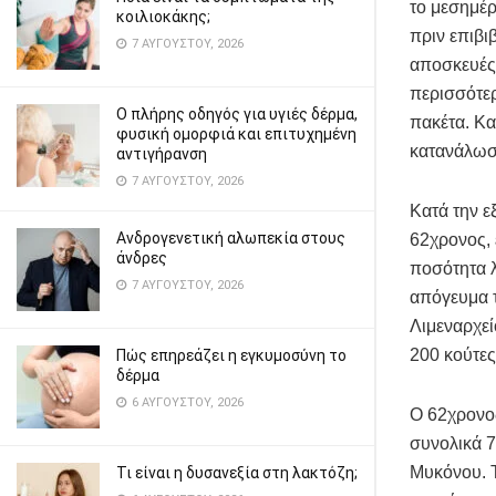
το μεσημέρ
κοιλιοκάκης;
πριν επιβι
7 ΑΥΓΟΎΣΤΟΥ, 2026
αποσκευές 
περισσότερ
Ο πλήρης οδηγός για υγιές δέρμα,
πακέτα. Κα
φυσική ομορφιά και επιτυχημένη
κατανάλωσ
αντιγήρανση
7 ΑΥΓΟΎΣΤΟΥ, 2026
Κατά την ε
Ανδρογενετική αλωπεκία στους
62χρονος, 
άνδρες
ποσότητα λ
7 ΑΥΓΟΎΣΤΟΥ, 2026
απόγευμα τ
Λιμεναρχεί
200 κούτες
Πώς επηρεάζει η εγκυμοσύνη το
δέρμα
6 ΑΥΓΟΎΣΤΟΥ, 2026
Ο 62χρονος
συνολικά 7
Μυκόνου. 
Τι είναι η δυσανεξία στη λακτόζη;