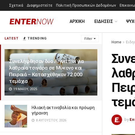
Σχετικά
Διαφημιστείτε
Πολιτική Προσωπικών Δεδομένων
Επικοινω
ΑΡΧΙΚΗ
ΕΙΔΗΣΕΙΣ
ΨΥΧ
LATEST
TRENDING
Filter
Home
Ειδη
Συνε
Συνελήφθησαν δύο Αιγύπτιοι για
λαθραία τσιγάρα σε Μύκονο και
λαθρ
Πειραιά – Κατασχέθηκαν 72.000
τεμάχια
Πει
19 ΜΑΪ́ΟΥ, 2025
τεμ
Ηλιακή ακτινοβολία και πρόωρη
γήρανση
by
En
8 ΑΥΓΟΎΣΤΟΥ, 2026