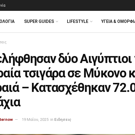
νία
ΟΛΟΓΊΑ
SUPER GUIDES
LIFESTYLE
ΥΓΕΙΑ & ΟΜΟΡΦΙ
σεις
λήφθησαν δύο Αιγύπτιοι 
αία τσιγάρα σε Μύκονο κ
ραιά – Κατασχέθηκαν 72.
άχια
ternow
19 Μαΐου, 2025
in
Ειδησεις