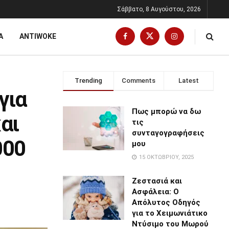
Σάββατο, 8 Αυγούστου, 2026
Α
ANTIWOKE
Trending
Comments
Latest
για
Πως μπορώ να δω
αι
τις
συνταγογραφήσεις
000
μου
15 ΟΚΤΩΒΡΊΟΥ, 2025
Ζεστασιά και
Ασφάλεια: Ο
Απόλυτος Οδηγός
για το Χειμωνιάτικο
Ντύσιμο του Μωρού