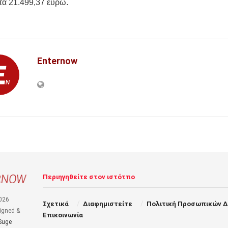
στα 21.499,37 ευρώ.
Enternow
Περιηγηθείτε στον ιστότπο
026
Σχετικά
Διαφημιστείτε
Πολιτική Προσωπικών 
igned &
Επικοινωνία
Suge