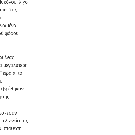
Μυκόνου, λίγο
ιά. Στις
ι
ονωμένα
κού φόρου
αι ένας
μα μεγαλύτερη
ειραιά, το
ού
ου βρέθηκαν
ησης.
τέσχεσαν
 Τελωνείο της
ν υπόθεση