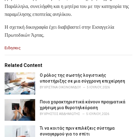
Παράλληλα, συνελήφθη και η μητέρα του με την κατηγορία της
παραμέλησης εποπτείας ανηλίκου.
Η σχετική δικογραφία έχει διαβιβαστεί στην Εισαγγελία
Πρωτοδικών Άρτας.
C
Ειδησεις
a
t
e
Related Content
g
o
Ο ρόλος της σωστής λογιστικής
r
υποστήριξης σε μια σύγχρονη επιχείρηση
i
BY
ΧΡΙΣΤΊΝΑ ΟΙΚΟΝΟΜΊΔΟΥ
5 ΙΟΥΛΊΟΥ, 2026
e
s
Ποια χαρακτηριστικά κάνουν πραγματικά
:
χρήσιμη μια θυροτηλεόραση
BY
ΧΡΉΣΤΟΣ ΑΒΔΗΜΙΏΤΗΣ
5 ΙΟΥΛΊΟΥ, 2026
Τι να κοιτάς πριν επιλέξεις σύστημα
συναγερμού για το σπίτι