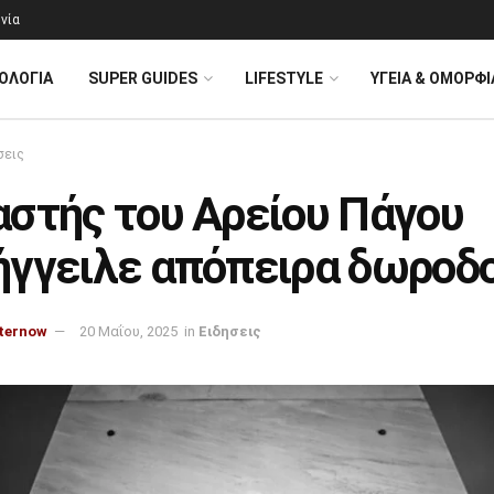
νία
ΟΛΟΓΊΑ
SUPER GUIDES
LIFESTYLE
ΥΓΕΙΑ & ΟΜΟΡΦΙ
σεις
αστής του Αρείου Πάγου
ήγγειλε απόπειρα δωροδ
ternow
20 Μαΐου, 2025
in
Ειδησεις