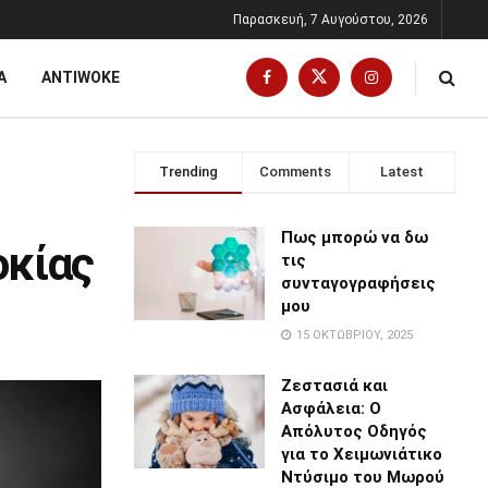
Παρασκευή, 7 Αυγούστου, 2026
Α
ANTIWOKE
Trending
Comments
Latest
Πως μπορώ να δω
οκίας
τις
συνταγογραφήσεις
μου
15 ΟΚΤΩΒΡΊΟΥ, 2025
Ζεστασιά και
Ασφάλεια: Ο
Απόλυτος Οδηγός
για το Χειμωνιάτικο
Ντύσιμο του Μωρού