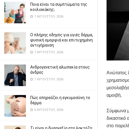
Ποια είναι τα συμπτώματα της
κοιλιοκάκης;
7 ΑΥΓΟΎΣΤΟΥ, 2026
Ο πλήρης οδηγός για υγιές δέρμα,
φυσική ομορφιά και επιτυχημένη
αντιγήρανση
7 ΑΥΓΟΎΣΤΟΥ, 2026
Ανδρογενετική αλωπεκία στους
άνδρες
Ανώτατος 
7 ΑΥΓΟΎΣΤΟΥ, 2026
χρηματισμο
μεσολαβήσε
αμοιβή.
Πώς επηρεάζει η εγκυμοσύνη το
δέρμα
6 ΑΥΓΟΎΣΤΟΥ, 2026
Σύμφωνα μ
δικαστικό 
στο παρελ
Τι είναι η δυσανεξία στη λακτόζη;