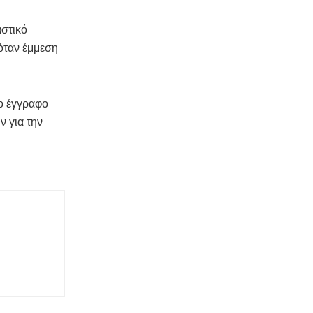
αστικό
όταν έμμεση
το έγγραφο
ν για την