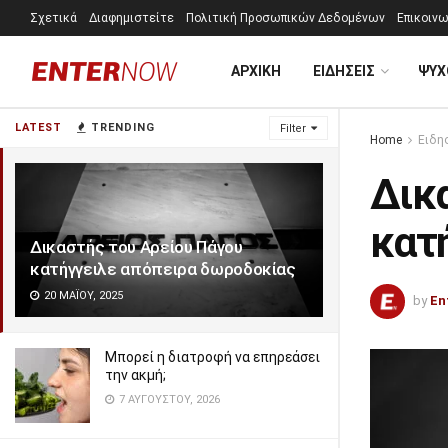
Σχετικά
Διαφημιστείτε
Πολιτική Προσωπικών Δεδομένων
Επικοινω
ΑΡΧΙΚΗ
ΕΙΔΗΣΕΙΣ
ΨΥΧ
LATEST
TRENDING
Filter
Home
Ειδη
Δικ
κατ
Δικαστής του Αρείου Πάγου
κατήγγειλε απόπειρα δωροδοκίας
20 ΜΑΪ́ΟΥ, 2025
by
En
Μπορεί η διατροφή να επηρεάσει
την ακμή;
7 ΑΥΓΟΎΣΤΟΥ, 2026