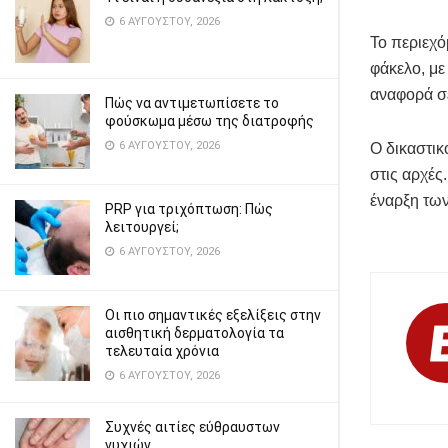
6 ΑΥΓΟΎΣΤΟΥ, 2026
Το περιεχό
φάκελο, με
αναφορά σε
Πώς να αντιμετωπίσετε το
φούσκωμα μέσω της διατροφής
6 ΑΥΓΟΎΣΤΟΥ, 2026
Ο δικαστικ
στις αρχές
έναρξη τω
PRP για τριχόπτωση: Πώς
λειτουργεί;
6 ΑΥΓΟΎΣΤΟΥ, 2026
Οι πιο σημαντικές εξελίξεις στην
αισθητική δερματολογία τα
τελευταία χρόνια
6 ΑΥΓΟΎΣΤΟΥ, 2026
Συχνές αιτίες εύθραυστων
νυχιών