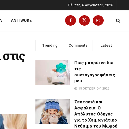
Πέμπτη, 6 Αυγούστου, 2026
Α
ANTIWOKE
Trending
Comments
Latest
 στις
Πως μπορώ να δω
τις
συνταγογραφήσεις
μου
15 ΟΚΤΩΒΡΊΟΥ, 2025
Ζεστασιά και
Ασφάλεια: Ο
Απόλυτος Οδηγός
για το Χειμωνιάτικο
Ντύσιμο του Μωρού