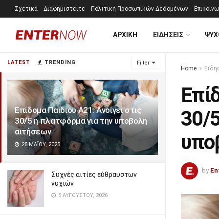
Σχετικά
Διαφημιστείτε
Πολιτική Προσωπικών Δεδομένων
Επικοινω
ΑΡΧΙΚΗ
ΕΙΔΗΣΕΙΣ
ΨΥΧ
LATEST
TRENDING
Filter
Home
Ειδη
Επίδ
Επίδομα Παιδιού Α21: Ανοίγει στις
30/5
30/5 η πλατφόρμα για την υποβολή
αιτήσεων
υπο
28 ΜΑΪ́ΟΥ, 2025
by
En
Συχνές αιτίες εύθραυστων
νυχιών
5 ΑΥΓΟΎΣΤΟΥ, 2026