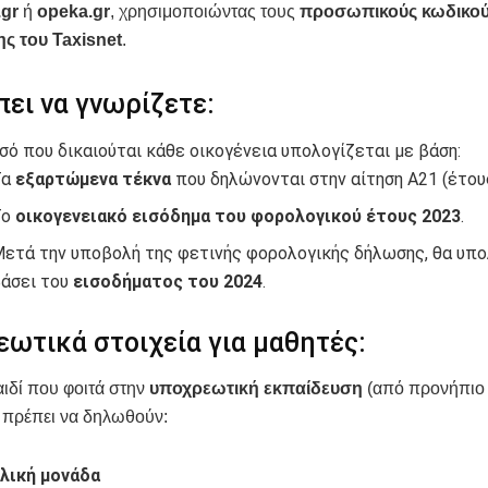
.gr
ή
opeka.gr
, χρησιμοποιώντας τους
προσωπικούς κωδικο
 του Taxisnet
.
πει να γνωρίζετε:
σό που δικαιούται κάθε οικογένεια υπολογίζεται με βάση:
Τα
εξαρτώμενα τέκνα
που δηλώνονται στην αίτηση Α21 (έτους
Το
οικογενειακό εισόδημα του φορολογικού έτους 2023
.
ετά την υποβολή της φετινής φορολογικής δήλωσης, θα υπο
άσει του
εισοδήματος του 2024
.
ωτικά στοιχεία για μαθητές:
αιδί που φοιτά στην
υποχρεωτική εκπαίδευση
(από προνήπιο
 πρέπει να δηλωθούν:
λική μονάδα