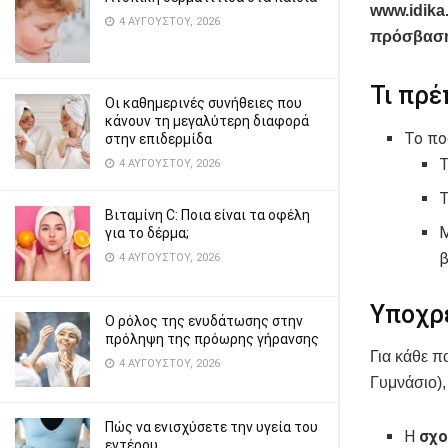
www.idika
4 ΑΥΓΟΎΣΤΟΥ, 2026
πρόσβασης
Τι πρέ
Οι καθημερινές συνήθειες που
κάνουν τη μεγαλύτερη διαφορά
Το πο
στην επιδερμίδα
4 ΑΥΓΟΎΣΤΟΥ, 2026
Βιταμίνη C: Ποια είναι τα οφέλη
Μ
για το δέρμα;
β
4 ΑΥΓΟΎΣΤΟΥ, 2026
Υποχρε
Ο ρόλος της ενυδάτωσης στην
πρόληψη της πρόωρης γήρανσης
Για κάθε π
4 ΑΥΓΟΎΣΤΟΥ, 2026
Γυμνάσιο),
Πώς να ενισχύσετε την υγεία του
Η
σχο
εντέρου