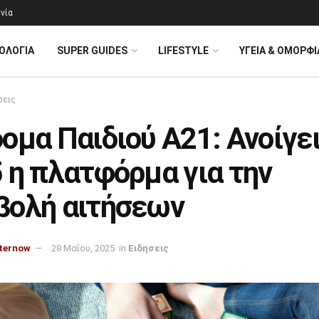
νία
ΟΛΟΓΊΑ
SUPER GUIDES
LIFESTYLE
ΥΓΕΙΑ & ΟΜΟΡΦΙ
σεις
ομα Παιδιού Α21: Ανοίγει
 η πλατφόρμα για την
βολή αιτήσεων
ternow
28 Μαΐου, 2025
in
Ειδησεις