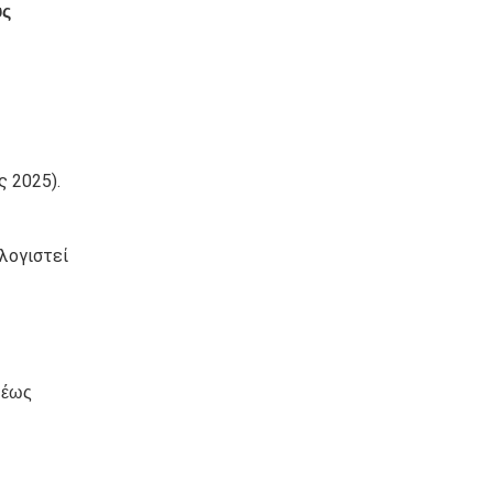
ύς
 2025).
λογιστεί
 έως