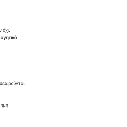
 όχι,
λογητικό
 θεωρούνται
σημη