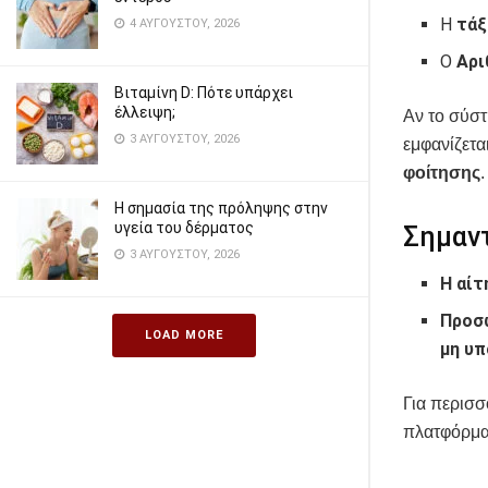
Η
τάξ
4 ΑΥΓΟΎΣΤΟΥ, 2026
Ο
Αρι
Βιταμίνη D: Πότε υπάρχει
έλλειψη;
Αν το σύσ
3 ΑΥΓΟΎΣΤΟΥ, 2026
εμφανίζετα
φοίτησης
.
Η σημασία της πρόληψης στην
υγεία του δέρματος
Σημαντ
3 ΑΥΓΟΎΣΤΟΥ, 2026
Η αίτ
Προσ
LOAD MORE
μη υ
Για περισσ
πλατφόρμα