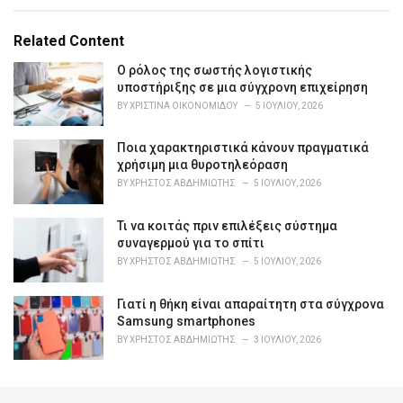
a
t
e
Related Content
g
o
Ο ρόλος της σωστής λογιστικής
r
υποστήριξης σε μια σύγχρονη επιχείρηση
i
BY
ΧΡΙΣΤΊΝΑ ΟΙΚΟΝΟΜΊΔΟΥ
5 ΙΟΥΛΊΟΥ, 2026
e
s
Ποια χαρακτηριστικά κάνουν πραγματικά
:
χρήσιμη μια θυροτηλεόραση
BY
ΧΡΉΣΤΟΣ ΑΒΔΗΜΙΏΤΗΣ
5 ΙΟΥΛΊΟΥ, 2026
Τι να κοιτάς πριν επιλέξεις σύστημα
συναγερμού για το σπίτι
BY
ΧΡΉΣΤΟΣ ΑΒΔΗΜΙΏΤΗΣ
5 ΙΟΥΛΊΟΥ, 2026
Γιατί η θήκη είναι απαραίτητη στα σύγχρονα
Samsung smartphones
BY
ΧΡΉΣΤΟΣ ΑΒΔΗΜΙΏΤΗΣ
3 ΙΟΥΛΊΟΥ, 2026