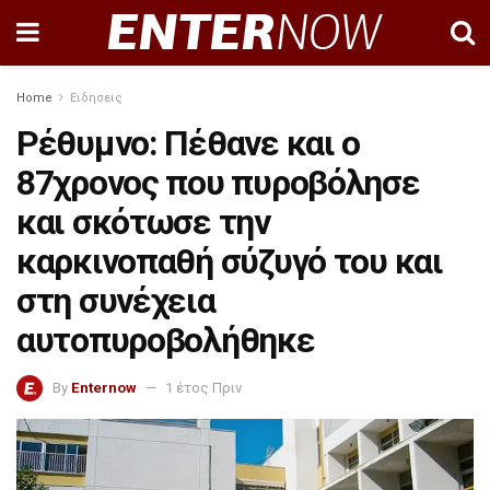
Home
Ειδησεις
Ρέθυμνο: Πέθανε και ο
87χρονος που πυροβόλησε
και σκότωσε την
καρκινοπαθή σύζυγό του και
στη συνέχεια
αυτοπυροβολήθηκε
By
Enternow
1 έτος Πριν