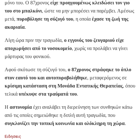
μόνο του. Ο 87χρονος
είχε προηγουμένως κλειδώσει τον γιο
του στο μπαλκόνι
, ώστε να μην μπορέσει να παρέμβει. Αμέσως
μετά,
πυροβόλησε τη σύζυγό του
, η οποία
έχασε τη ζωή της
ακαριαία
.
Λίγη ώρα πριν την τραγωδία,
ο εγγονός του ζευγαριού είχε
αποχωρήσει από το νοσοκομείο
, χωρίς να προλάβει να γίνει
μάρτυρας του φονικού.
Αφού σκότωσε τη σύζυγό του,
ο 87χρονος στράφηκε το όπλο
στον εαυτό του και αυτοπυροβολήθηκε
, μεταφερόμενος σε
κρίσιμη κατάσταση στη Μονάδα Εντατικής Θεραπείας
, όπου
τελικά
υπέκυψε στα τραύματά του
.
Η
αστυνομία
έχει αναλάβει τη διερεύνηση των συνθηκών κάτω
από τις οποίες σημειώθηκε η διπλή αυτή τραγωδία, που
συγκλονίζει την τοπική κοινωνία και ολόκληρη τη χώρα
.
C
Ειδησεις