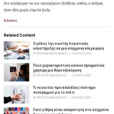
δεν κατάφεραν να του προσφέρουν βοήθεια, καθώς ο άνδρας
ήταν ήδη χωρίς σημεία ζωής.
C
Ειδησεις
a
t
e
Related Content
g
o
Ο ρόλος της σωστής λογιστικής
r
υποστήριξης σε μια σύγχρονη επιχείρηση
i
BY
ΧΡΙΣΤΊΝΑ ΟΙΚΟΝΟΜΊΔΟΥ
5 ΙΟΥΛΊΟΥ, 2026
e
s
Ποια χαρακτηριστικά κάνουν πραγματικά
:
χρήσιμη μια θυροτηλεόραση
BY
ΧΡΉΣΤΟΣ ΑΒΔΗΜΙΏΤΗΣ
5 ΙΟΥΛΊΟΥ, 2026
Τι να κοιτάς πριν επιλέξεις σύστημα
συναγερμού για το σπίτι
BY
ΧΡΉΣΤΟΣ ΑΒΔΗΜΙΏΤΗΣ
5 ΙΟΥΛΊΟΥ, 2026
Γιατί η θήκη είναι απαραίτητη στα σύγχρονα