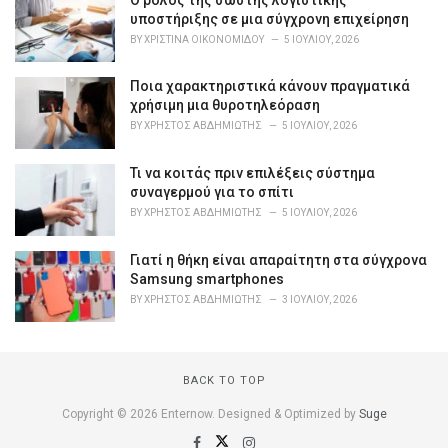
r
υποστήριξης σε μια σύγχρονη επιχείρηση
i
BY
ΧΡΙΣΤΊΝΑ ΟΙΚΟΝΟΜΊΔΟΥ
5 ΙΟΥΛΊΟΥ, 2026
e
s
Ποια χαρακτηριστικά κάνουν πραγματικά
:
χρήσιμη μια θυροτηλεόραση
BY
ΧΡΉΣΤΟΣ ΑΒΔΗΜΙΏΤΗΣ
5 ΙΟΥΛΊΟΥ, 2026
Τι να κοιτάς πριν επιλέξεις σύστημα
συναγερμού για το σπίτι
BY
ΧΡΉΣΤΟΣ ΑΒΔΗΜΙΏΤΗΣ
5 ΙΟΥΛΊΟΥ, 2026
Γιατί η θήκη είναι απαραίτητη στα σύγχρονα
Samsung smartphones
BY
ΧΡΉΣΤΟΣ ΑΒΔΗΜΙΏΤΗΣ
3 ΙΟΥΛΊΟΥ, 2026
BACK TO TOP
Copyright © 2026 Enternow. Designed & Optimized by
Suge