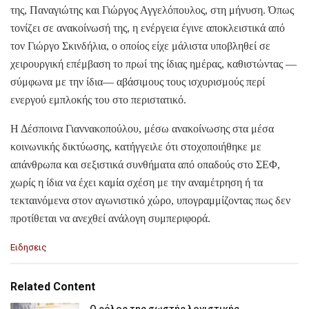
της, Παναγιώτης και Γιώργος Αγγελόπουλος, στη μήνυση. Όπως
τονίζει σε ανακοίνωσή της, η ενέργεια έγινε αποκλειστικά από
τον Γιώργο Σκινδήλια, ο οποίος είχε μάλιστα υποβληθεί σε
χειρουργική επέμβαση το πρωί της ίδιας ημέρας, καθιστώντας —
σύμφωνα με την ίδια— αβάσιμους τους ισχυρισμούς περί
ενεργού εμπλοκής του στο περιστατικό.
Η Δέσποινα Γιαννακοπούλου, μέσω ανακοίνωσης στα μέσα
κοινωνικής δικτύωσης, κατήγγειλε ότι στοχοποιήθηκε με
απάνθρωπα και σεξιστικά συνθήματα από οπαδούς στο ΣΕΦ,
χωρίς η ίδια να έχει καμία σχέση με την αναμέτρηση ή τα
τεκταινόμενα στον αγωνιστικό χώρο, υπογραμμίζοντας πως δεν
προτίθεται να ανεχθεί ανάλογη συμπεριφορά.
C
Ειδησεις
a
t
e
Related Content
g
o
Ο ρόλος της σωστής λογιστικής