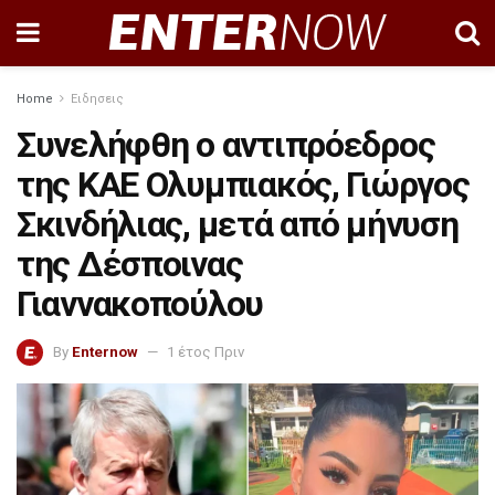
Home
Ειδησεις
Συνελήφθη ο αντιπρόεδρος
της ΚΑΕ Ολυμπιακός, Γιώργος
Σκινδήλιας, μετά από μήνυση
της Δέσποινας
Γιαννακοπούλου
By
Enternow
1 έτος Πριν