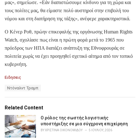
μας», σημείωσε. «Εάν διαπιστώσουμε κίνδυνο για τη χώρα και
τους πολίτες μας, θα είμαστε πολύ αυστηροί στην επιβολή του
νόμου και στη διατήρηση της τάξης», ανέφερε χαρακτηριστικά.
Ο Κένερ Ροθ, πρώην επικεφαλής της οργάνωσης Human Rights
Watch, σχολίασε πως είναι η πρώτη φορά μετά το 1965 που
πρόεδρος των ΗΠΑ διατάζει ανάπτυξη της Εθνοφρουράς σε
πολιτεία χωρίς να έχει προηγηθεί σχετικό αίτημα από τον τοπικό
κυβερνήτη.
C
Ειδησεις
a
T
Ντόναλντ Τραμπ
t
a
e
g
g
s
o
Related Content
:
r
i
Ο ρόλος της σωστής λογιστικής
e
υποστήριξης σε μια σύγχρονη επιχείρηση
s
BY
ΧΡΙΣΤΊΝΑ ΟΙΚΟΝΟΜΊΔΟΥ
5 ΙΟΥΛΊΟΥ, 2026
: