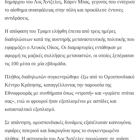
δημάρχου του Λος Άντζελες, Κάρεν Μπας, γεγονός που ενίσχυσε
το αίσθημα ανασφάλειας στην πόλη και προκάλεσε έντονες
αντιδράσεις.
Η απόφαση του Τραμπ ελήφθη έπειτα από τρεις ημέρες
διαδηλώσεων κατά της αυστηρής μεταναστευτικής πολιτικής που
εφαρμόζει ο Λευκός Οίκος. Οι διαμαρτυρίες εντάθηκαν με
αφορμή τις μαζικές συλλήψεις μεταναστών, οι οποίες ξεπέρασαν
τις 100 μέσα σε μία εβδομάδα.
Πλήθος διαδηλωτών συγκεντρώθηκε έξω από το Ομοσπονδιακό
Κέντρο Κράτησης, καταγγέλλοντας την παρουσία της
Εθνοφρουράς με συνθήματα όπως «ντροπή» και «γυρίστε σπίτια
σας», ενώ οι φρουροί ήταν εξοπλισμένοι με ασπίδες και
κατασταλτικό εξοπλισμό.
Σε απάντηση, ομοσπονδιακές δυνάμεις εξαπέλυσαν καπνογόνα,
σφαίρες πιπεριού και δακρυγόνα προς το συγκεντρωμένο
πλήθος. Η αστυνομία του Λος Άντζελες προχώρησε σε χρήση