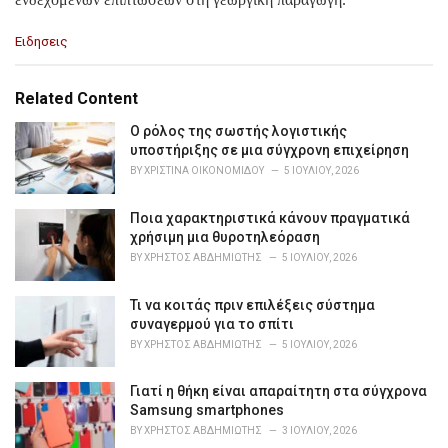
C
Ειδησεις
a
t
e
Related Content
g
o
Ο ρόλος της σωστής λογιστικής
r
υποστήριξης σε μια σύγχρονη επιχείρηση
i
BY
ΧΡΙΣΤΊΝΑ ΟΙΚΟΝΟΜΊΔΟΥ
5 ΙΟΥΛΊΟΥ, 2026
e
s
Ποια χαρακτηριστικά κάνουν πραγματικά
:
χρήσιμη μια θυροτηλεόραση
BY
ΧΡΉΣΤΟΣ ΑΒΔΗΜΙΏΤΗΣ
5 ΙΟΥΛΊΟΥ, 2026
Τι να κοιτάς πριν επιλέξεις σύστημα
συναγερμού για το σπίτι
BY
ΧΡΉΣΤΟΣ ΑΒΔΗΜΙΏΤΗΣ
5 ΙΟΥΛΊΟΥ, 2026
Γιατί η θήκη είναι απαραίτητη στα σύγχρονα
Samsung smartphones
BY
ΧΡΉΣΤΟΣ ΑΒΔΗΜΙΏΤΗΣ
3 ΙΟΥΛΊΟΥ, 2026