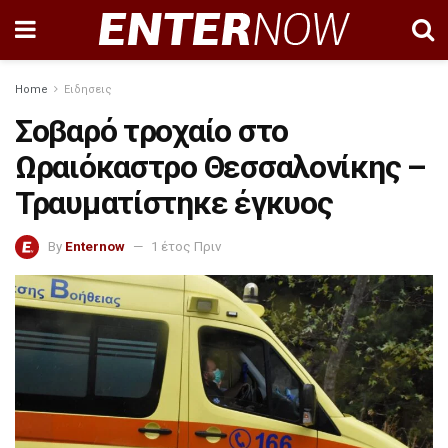
Home
Ειδησεις
Σοβαρό τροχαίο στο
Ωραιόκαστρο Θεσσαλονίκης –
Τραυματίστηκε έγκυος
By
Enternow
1 έτος Πριν