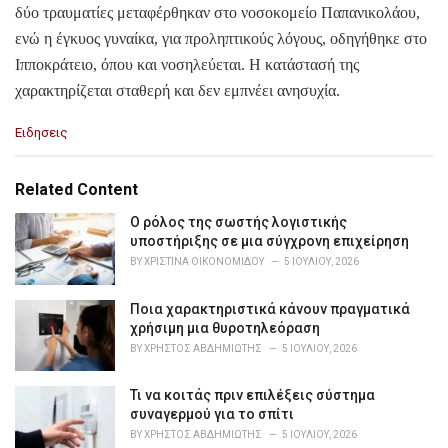
δύο τραυματίες μεταφέρθηκαν στο νοσοκομείο Παπανικολάου,
ενώ η έγκυος γυναίκα, για προληπτικούς λόγους, οδηγήθηκε στο
Ιπποκράτειο, όπου και νοσηλεύεται. Η κατάστασή της
χαρακτηρίζεται σταθερή και δεν εμπνέει ανησυχία.
C
Ειδησεις
a
t
e
Related Content
g
o
Ο ρόλος της σωστής λογιστικής
r
υποστήριξης σε μια σύγχρονη επιχείρηση
i
BY
ΧΡΙΣΤΊΝΑ ΟΙΚΟΝΟΜΊΔΟΥ
5 ΙΟΥΛΊΟΥ, 2026
e
s
Ποια χαρακτηριστικά κάνουν πραγματικά
:
χρήσιμη μια θυροτηλεόραση
BY
ΧΡΉΣΤΟΣ ΑΒΔΗΜΙΏΤΗΣ
5 ΙΟΥΛΊΟΥ, 2026
Τι να κοιτάς πριν επιλέξεις σύστημα
συναγερμού για το σπίτι
BY
ΧΡΉΣΤΟΣ ΑΒΔΗΜΙΏΤΗΣ
5 ΙΟΥΛΊΟΥ, 2026