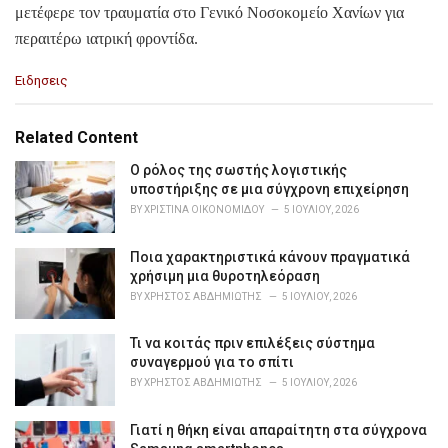
μετέφερε τον τραυματία στο Γενικό Νοσοκομείο Χανίων για
περαιτέρω ιατρική φροντίδα.
C
Ειδησεις
a
t
e
Related Content
g
o
Ο ρόλος της σωστής λογιστικής
r
υποστήριξης σε μια σύγχρονη επιχείρηση
i
BY
ΧΡΙΣΤΊΝΑ ΟΙΚΟΝΟΜΊΔΟΥ
5 ΙΟΥΛΊΟΥ, 2026
e
s
Ποια χαρακτηριστικά κάνουν πραγματικά
:
χρήσιμη μια θυροτηλεόραση
BY
ΧΡΉΣΤΟΣ ΑΒΔΗΜΙΏΤΗΣ
5 ΙΟΥΛΊΟΥ, 2026
Τι να κοιτάς πριν επιλέξεις σύστημα
συναγερμού για το σπίτι
BY
ΧΡΉΣΤΟΣ ΑΒΔΗΜΙΏΤΗΣ
5 ΙΟΥΛΊΟΥ, 2026
Γιατί η θήκη είναι απαραίτητη στα σύγχρονα