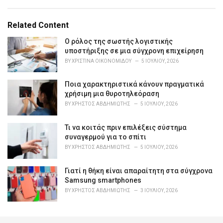
a
t
e
Related Content
g
o
Ο ρόλος της σωστής λογιστικής
r
υποστήριξης σε μια σύγχρονη επιχείρηση
i
BY
ΧΡΙΣΤΊΝΑ ΟΙΚΟΝΟΜΊΔΟΥ
5 ΙΟΥΛΊΟΥ, 2026
e
s
Ποια χαρακτηριστικά κάνουν πραγματικά
:
χρήσιμη μια θυροτηλεόραση
BY
ΧΡΉΣΤΟΣ ΑΒΔΗΜΙΏΤΗΣ
5 ΙΟΥΛΊΟΥ, 2026
Τι να κοιτάς πριν επιλέξεις σύστημα
συναγερμού για το σπίτι
BY
ΧΡΉΣΤΟΣ ΑΒΔΗΜΙΏΤΗΣ
5 ΙΟΥΛΊΟΥ, 2026
Γιατί η θήκη είναι απαραίτητη στα σύγχρονα
Samsung smartphones
BY
ΧΡΉΣΤΟΣ ΑΒΔΗΜΙΏΤΗΣ
3 ΙΟΥΛΊΟΥ, 2026