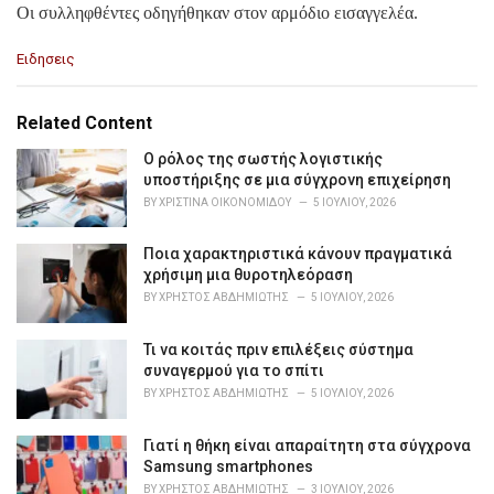
Οι συλληφθέντες οδηγήθηκαν στον αρμόδιο εισαγγελέα.
C
Ειδησεις
a
t
e
Related Content
g
o
Ο ρόλος της σωστής λογιστικής
r
υποστήριξης σε μια σύγχρονη επιχείρηση
i
BY
ΧΡΙΣΤΊΝΑ ΟΙΚΟΝΟΜΊΔΟΥ
5 ΙΟΥΛΊΟΥ, 2026
e
s
Ποια χαρακτηριστικά κάνουν πραγματικά
:
χρήσιμη μια θυροτηλεόραση
BY
ΧΡΉΣΤΟΣ ΑΒΔΗΜΙΏΤΗΣ
5 ΙΟΥΛΊΟΥ, 2026
Τι να κοιτάς πριν επιλέξεις σύστημα
συναγερμού για το σπίτι
BY
ΧΡΉΣΤΟΣ ΑΒΔΗΜΙΏΤΗΣ
5 ΙΟΥΛΊΟΥ, 2026
Γιατί η θήκη είναι απαραίτητη στα σύγχρονα
Samsung smartphones
BY
ΧΡΉΣΤΟΣ ΑΒΔΗΜΙΏΤΗΣ
3 ΙΟΥΛΊΟΥ, 2026