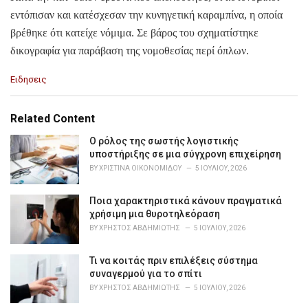
εντόπισαν και κατέσχεσαν την κυνηγετική καραμπίνα, η οποία
βρέθηκε ότι κατείχε νόμιμα. Σε βάρος του σχηματίστηκε
δικογραφία για παράβαση της νομοθεσίας περί όπλων.
C
Ειδησεις
a
t
e
Related Content
g
o
Ο ρόλος της σωστής λογιστικής
r
υποστήριξης σε μια σύγχρονη επιχείρηση
i
BY
ΧΡΙΣΤΊΝΑ ΟΙΚΟΝΟΜΊΔΟΥ
5 ΙΟΥΛΊΟΥ, 2026
e
s
Ποια χαρακτηριστικά κάνουν πραγματικά
:
χρήσιμη μια θυροτηλεόραση
BY
ΧΡΉΣΤΟΣ ΑΒΔΗΜΙΏΤΗΣ
5 ΙΟΥΛΊΟΥ, 2026
Τι να κοιτάς πριν επιλέξεις σύστημα
συναγερμού για το σπίτι
BY
ΧΡΉΣΤΟΣ ΑΒΔΗΜΙΏΤΗΣ
5 ΙΟΥΛΊΟΥ, 2026