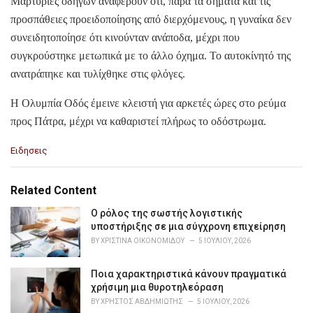
Μαρτυρίες οδηγών αναφέρουν ότι, παρά τα σήματα και τις
προσπάθειες προειδοποίησης από διερχόμενους, η γυναίκα δεν
συνειδητοποίησε ότι κινούνταν ανάποδα, μέχρι που
συγκρούστηκε μετωπικά με το άλλο όχημα. Το αυτοκίνητό της
ανατράπηκε και τυλίχθηκε στις φλόγες.
Η Ολυμπία Οδός έμεινε κλειστή για αρκετές ώρες στο ρεύμα
προς Πάτρα, μέχρι να καθαριστεί πλήρως το οδόστρωμα.
C
Ειδησεις
a
t
e
Related Content
g
o
Ο ρόλος της σωστής λογιστικής
r
υποστήριξης σε μια σύγχρονη επιχείρηση
i
BY
ΧΡΙΣΤΊΝΑ ΟΙΚΟΝΟΜΊΔΟΥ
5 ΙΟΥΛΊΟΥ, 2026
e
s
Ποια χαρακτηριστικά κάνουν πραγματικά
:
χρήσιμη μια θυροτηλεόραση
BY
ΧΡΉΣΤΟΣ ΑΒΔΗΜΙΏΤΗΣ
5 ΙΟΥΛΊΟΥ, 2026