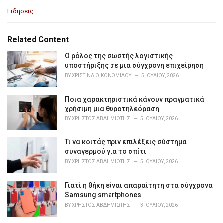
C
Ειδησεις
a
t
e
Related Content
g
o
Ο ρόλος της σωστής λογιστικής
r
υποστήριξης σε μια σύγχρονη επιχείρηση
i
BY
ΧΡΙΣΤΊΝΑ ΟΙΚΟΝΟΜΊΔΟΥ
5 ΙΟΥΛΊΟΥ, 2026
e
s
Ποια χαρακτηριστικά κάνουν πραγματικά
:
χρήσιμη μια θυροτηλεόραση
BY
ΧΡΉΣΤΟΣ ΑΒΔΗΜΙΏΤΗΣ
5 ΙΟΥΛΊΟΥ, 2026
Τι να κοιτάς πριν επιλέξεις σύστημα
συναγερμού για το σπίτι
BY
ΧΡΉΣΤΟΣ ΑΒΔΗΜΙΏΤΗΣ
5 ΙΟΥΛΊΟΥ, 2026
Γιατί η θήκη είναι απαραίτητη στα σύγχρονα
Samsung smartphones
BY
ΧΡΉΣΤΟΣ ΑΒΔΗΜΙΏΤΗΣ
3 ΙΟΥΛΊΟΥ, 2026