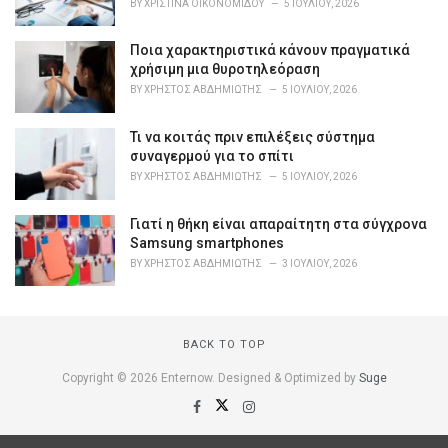
BY
ΧΡΙΣΤΊΝΑ ΟΙΚΟΝΟΜΊΔΟΥ
5 ΙΟΥΛΊΟΥ, 2026
e
s
Ποια χαρακτηριστικά κάνουν πραγματικά
:
χρήσιμη μια θυροτηλεόραση
BY
ΧΡΉΣΤΟΣ ΑΒΔΗΜΙΏΤΗΣ
5 ΙΟΥΛΊΟΥ, 2026
Τι να κοιτάς πριν επιλέξεις σύστημα
συναγερμού για το σπίτι
BY
ΧΡΉΣΤΟΣ ΑΒΔΗΜΙΏΤΗΣ
5 ΙΟΥΛΊΟΥ, 2026
Γιατί η θήκη είναι απαραίτητη στα σύγχρονα
Samsung smartphones
BY
ΧΡΉΣΤΟΣ ΑΒΔΗΜΙΏΤΗΣ
3 ΙΟΥΛΊΟΥ, 2026
BACK TO TOP
Copyright © 2026 Enternow. Designed & Optimized by
Suge