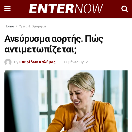
Home
Υγεια & Ομορφια
Ανεύρυσμα αορτής. Πώς
αντιμετωπίζεται;
By
Σπυρίδων Καλύβας
11 μήνες Πριν