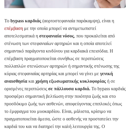
Το
bypass καρδιάς
(αορτοστεφανιαία παράκαμψη), είναι η
επέμβαση
με την οποία μπορεί να αντιμετωπιστεί
αποτελεσματικά η
στεφανιαία νόσος
, που προκαλείται από
στένωση των στεφανιαίων αρτηριών και η οποία αποτελεί
σημαντικό παράγοντα κινδύνου για καρδιακά επεισόδια. Η
επέμβαση πραγματοποιείται συνήθως σε περιπτώσεις
πολλαπλών στενώσεων αρτηριών ή σημαντικής στένωσης της
κύριας στεφανιαίας αρτηρίας και μπορεί να γίνει με
γενική
αναισθησία
και
χρήση εξωσωματικής κυκλοφορίας
ή σε
ορισμένες περιπτώσεις
σε πάλλουσα καρδιά.
Το bypass καρδιάς
προσφέρει σημαντική βελτίωση στην ποιότητα ζωής και στο
προσδόκιμο ζωής των ασθενών, αποφεύγοντας επιπλοκές όπως
το έμφραγμα του μυοκαρδίου. Είναι, μάλιστα, κρίσιμο να
πραγματοποιείται άμεσα, ώστε ο ασθενής να προστατεύει την
καρδιά του και να διατηρεί την καλή λειτουργία της. Ο