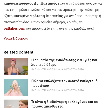
καρδιοχειρουργός Δρ. Παττακός
είναι στη διάθεσή σας για να
σας ενημερώσει αναλυτικά και να σας προφέρει την καλύτερη
εξατομικευμένη πρόταση θεραπείας
για ανεύρυσμα αορτής ή
στεφανιαία νόσο. Επισκεφθείτε σήμερα, λοιπόν, το
pattakos.com
και προστατέψτε την υγεία της καρδιάς σας!
C
Υγεια & Ομορφια
a
t
e
Related Content
g
o
Η σημασία της ενυδάτωσης για υγιές και
r
λαμπερό δέρμα
i
BY
ΔΉΜΗΤΡΑ ΑΥΓΈΝΗ
9 ΑΥΓΟΎΣΤΟΥ, 2026
e
s
Πώς να επιλέξετε τον σωστό καθαρισμό
:
προσώπου
BY
ΔΉΜΗΤΡΑ ΑΥΓΈΝΗ
9 ΑΥΓΟΎΣΤΟΥ, 2026
Τι είναι η βιοδιέγερση κολλαγόνου και σε
ποιους απευθύνεται