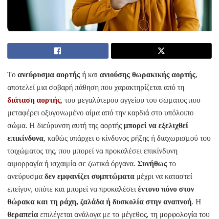
Το
ανεύρυσμα αορτής
ή και
ανιούσης θωρακικής αορτής
,
αποτελεί μια σοβαρή πάθηση που χαρακτηρίζεται από τη
διάταση αορτής
, του μεγαλύτερου αγγείου του σώματος που
μεταφέρει οξυγονωμένο αίμα από την καρδιά στο υπόλοιπο
σώμα. Η διεύρυνση αυτή της αορτής
μπορεί να εξελιχθεί
επικίνδυνα
, καθώς υπάρχει ο κίνδυνος ρήξης ή διαχωρισμού του
τοιχώματος της, που μπορεί να προκαλέσει επικίνδυνη
αιμορραγία ή ισχαιμία σε ζωτικά όργανα.
Συνήθως
το
ανεύρυσμα
δεν εμφανίζει συμπτώματα
μέχρι να καταστεί
επείγον, οπότε και μπορεί να προκαλέσει
έντονο πόνο στον
θώρακα και τη ράχη, ζαλάδα ή δυσκολία στην αναπνοή
. Η
θεραπεία
επιλέγεται ανάλογα με το μέγεθος, τη μορφολογία του