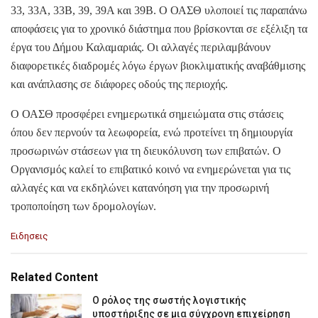
33, 33Α, 33Β, 39, 39Α και 39Β. Ο ΟΑΣΘ υλοποιεί τις παραπάνω
αποφάσεις για το χρονικό διάστημα που βρίσκονται σε εξέλιξη τα
έργα του Δήμου Καλαμαριάς. Οι αλλαγές περιλαμβάνουν
διαφορετικές διαδρομές λόγω έργων βιοκλιματικής αναβάθμισης
και ανάπλασης σε διάφορες οδούς της περιοχής.
Ο ΟΑΣΘ προσφέρει ενημερωτικά σημειώματα στις στάσεις
όπου δεν περνούν τα λεωφορεία, ενώ προτείνει τη δημιουργία
προσωρινών στάσεων για τη διευκόλυνση των επιβατών. Ο
Οργανισμός καλεί το επιβατικό κοινό να ενημερώνεται για τις
αλλαγές και να εκδηλώνει κατανόηση για την προσωρινή
τροποποίηση των δρομολογίων.
C
Ειδησεις
a
t
e
Related Content
g
o
Ο ρόλος της σωστής λογιστικής
r
υποστήριξης σε μια σύγχρονη επιχείρηση