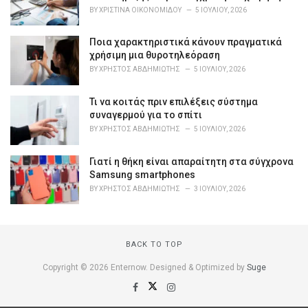
i
BY
ΧΡΙΣΤΊΝΑ ΟΙΚΟΝΟΜΊΔΟΥ
5 ΙΟΥΛΊΟΥ, 2026
e
s
Ποια χαρακτηριστικά κάνουν πραγματικά
:
χρήσιμη μια θυροτηλεόραση
BY
ΧΡΉΣΤΟΣ ΑΒΔΗΜΙΏΤΗΣ
5 ΙΟΥΛΊΟΥ, 2026
Τι να κοιτάς πριν επιλέξεις σύστημα
συναγερμού για το σπίτι
BY
ΧΡΉΣΤΟΣ ΑΒΔΗΜΙΏΤΗΣ
5 ΙΟΥΛΊΟΥ, 2026
Γιατί η θήκη είναι απαραίτητη στα σύγχρονα
Samsung smartphones
BY
ΧΡΉΣΤΟΣ ΑΒΔΗΜΙΏΤΗΣ
3 ΙΟΥΛΊΟΥ, 2026
BACK TO TOP
Copyright © 2026 Enternow. Designed & Optimized by
Suge