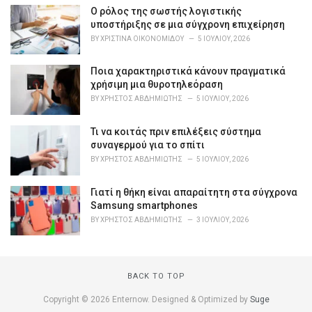
o
Ο ρόλος της σωστής λογιστικής
r
υποστήριξης σε μια σύγχρονη επιχείρηση
i
BY
ΧΡΙΣΤΊΝΑ ΟΙΚΟΝΟΜΊΔΟΥ
5 ΙΟΥΛΊΟΥ, 2026
e
s
Ποια χαρακτηριστικά κάνουν πραγματικά
:
χρήσιμη μια θυροτηλεόραση
BY
ΧΡΉΣΤΟΣ ΑΒΔΗΜΙΏΤΗΣ
5 ΙΟΥΛΊΟΥ, 2026
Τι να κοιτάς πριν επιλέξεις σύστημα
συναγερμού για το σπίτι
BY
ΧΡΉΣΤΟΣ ΑΒΔΗΜΙΏΤΗΣ
5 ΙΟΥΛΊΟΥ, 2026
Γιατί η θήκη είναι απαραίτητη στα σύγχρονα
Samsung smartphones
BY
ΧΡΉΣΤΟΣ ΑΒΔΗΜΙΏΤΗΣ
3 ΙΟΥΛΊΟΥ, 2026
BACK TO TOP
Copyright © 2026 Enternow. Designed & Optimized by
Suge