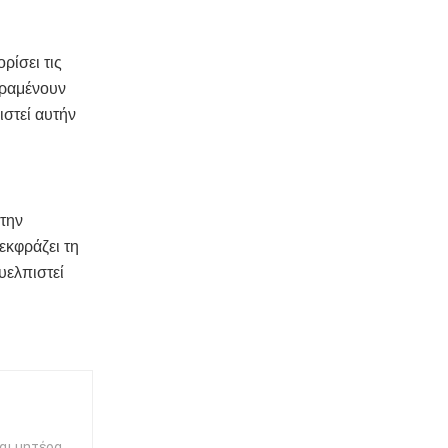
ρίσει τις
αραμένουν
ιστεί αυτήν
 την
εκφράζει τη
υελπιστεί
αι μητέρα.