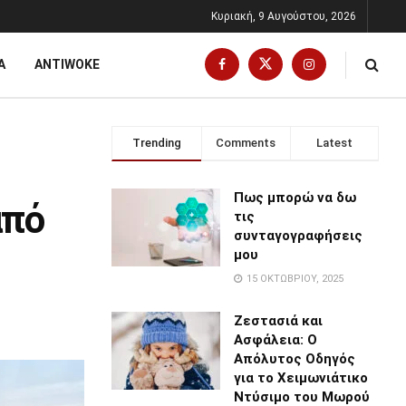
Κυριακή, 9 Αυγούστου, 2026
Α
ANTIWOKE
Trending
Comments
Latest
Πως μπορώ να δω
από
τις
συνταγογραφήσεις
μου
15 ΟΚΤΩΒΡΊΟΥ, 2025
Ζεστασιά και
Ασφάλεια: Ο
Απόλυτος Οδηγός
για το Χειμωνιάτικο
Ντύσιμο του Μωρού