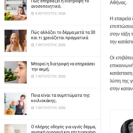
Πώς επηρεάζει η διατροφή το
Αθήνας.
ανοσοποιητικό;
8 ΑΥΓΟΎΣΤΟΥ, 2026
Η εταιρεία 
επιπτώσεις
Πώς αλλάζει το δέρμα μετά τα 30
στην τάξη 
και τι χρειάζεται πραγματικά
την κατάστ
7 ΑΥΓΟΎΣΤΟΥ, 2026
Οι επιβάτε
Μπορεί η διατροφή να επηρεάσει
επικοινωνή
την ακμή;
κατάσταση 
7 ΑΥΓΟΎΣΤΟΥ, 2026
λύπη της γ
στην κατα
Ποια είναι τα συμπτώματα της
κοιλιοκάκης;
7 ΑΥΓΟΎΣΤΟΥ, 2026
Ο πλήρης οδηγός για υγιές δέρμα,
φυσική ομορφιά και επιτυχημένη